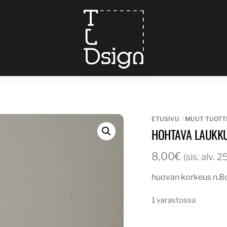
Menu
ETUSIVU
MUUT TUOTT
HOHTAVA LAUKKU
8,00
€
(sis. alv. 
huovan korkeus n.
1 varastossa