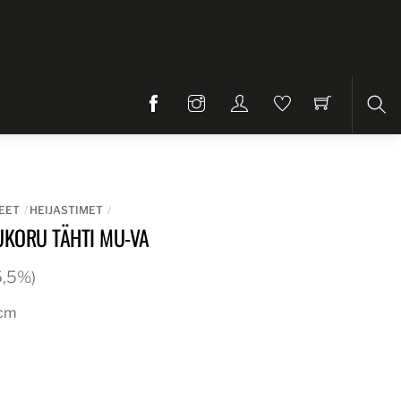
Etsi
EET
HEIJASTIMET
KORU TÄHTI MU-VA
25,5%)
8cm