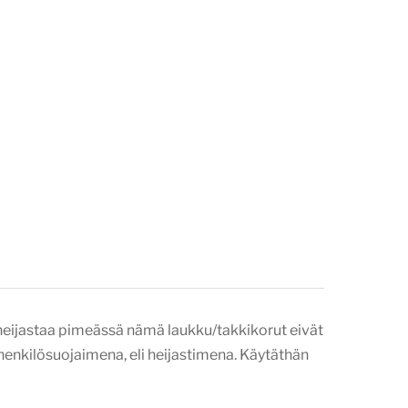
ta heijastaa pimeässä nämä laukku/takkikorut eivät
ää henkilösuojaimena, eli heijastimena. Käytäthän