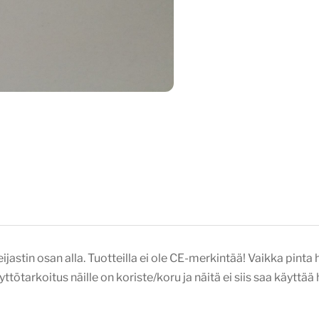
eijastin osan alla. Tuotteilla ei ole CE-merkintää! Vaikka pin
äyttötarkoitus näille on koriste/koru ja näitä ei siis saa käytt