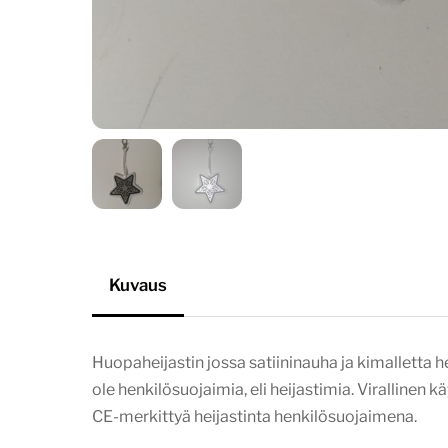
Kuvaus
Huopaheijastin jossa satiininauha ja kimalletta h
ole henkilösuojaimia, eli heijastimia. Virallinen k
CE-merkittyä heijastinta henkilösuojaimena.