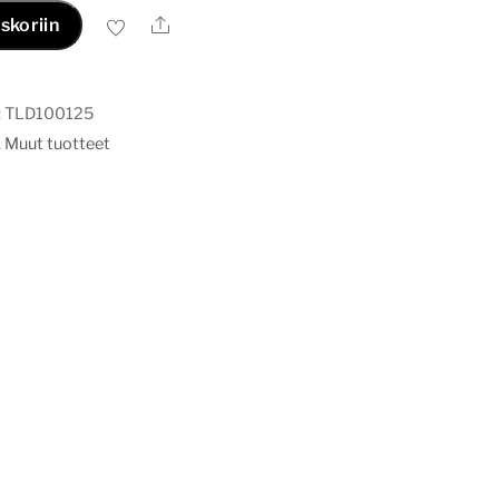
Ale
skoriin
:
TLD100125
,
Muut tuotteet