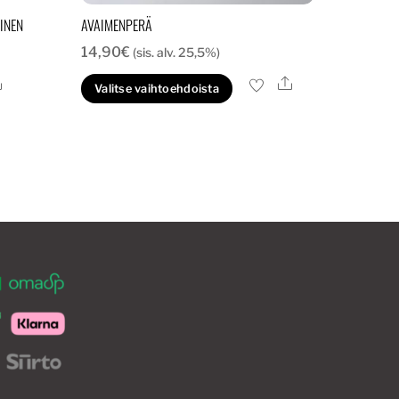
INEN
AVAIMENPERÄ
14,90
€
(sis. alv. 25,5%)
Ale
Ale
Tällä
Valitse vaihtoehdoista
tuotteella
on
useampi
muunnelma.
Voit
tehdä
valinnat
tuotteen
sivulla.