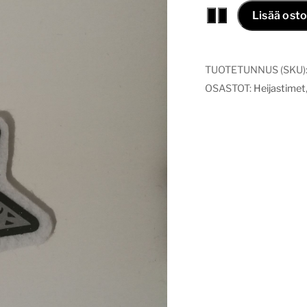
Hohtava
−
+
Lisää osto
laukkukoru
tähti
mu-
TUOTETUNNUS (SKU)
va
OSASTOT:
Heijastimet
määrä