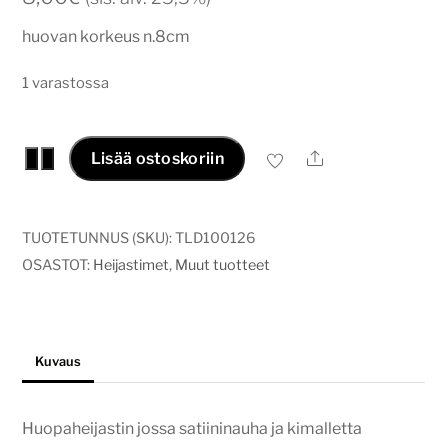
huovan korkeus n.8cm
1 varastossa
Hohtava
Ale
−
+
Lisää ostoskoriin
laukkukoru
sydän
valko-
TUOTETUNNUS (SKU):
TLD100126
hopea
OSASTOT:
Heijastimet
,
Muut tuotteet
määrä
Kuvaus
Huopaheijastin jossa satiininauha ja kimalletta