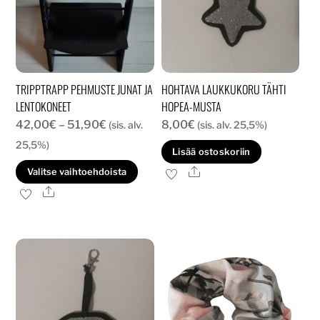
TRIPPTRAPP PEHMUSTE JUNAT JA
HOHTAVA LAUKKUKORU TÄHTI
LENTOKONEET
HOPEA-MUSTA
Hintaluokka:
42,00
€
–
51,90
€
8,00
€
(sis. alv.
(sis. alv. 25,5%)
42,00€
25,5%)
Lisää ostoskoriin
-
Tällä
Ale
Valitse vaihtoehdoista
51,90€
tuotteella
Ale
on
useampi
muunnelma.
Voit
tehdä
valinnat