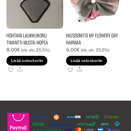
tuotteen
sivulla.
HOHTAVA LAUKKUKORU
HIUSDONITSI MY FLOWERY DAY
TIMANTTI MUSTA-HOPEA
HARMAA
8,00
€
6,00
€
(sis. alv. 25,5%)
(sis. alv. 25,5%)
Lisää ostoskoriin
Lisää ostoskoriin
Ale
Ale