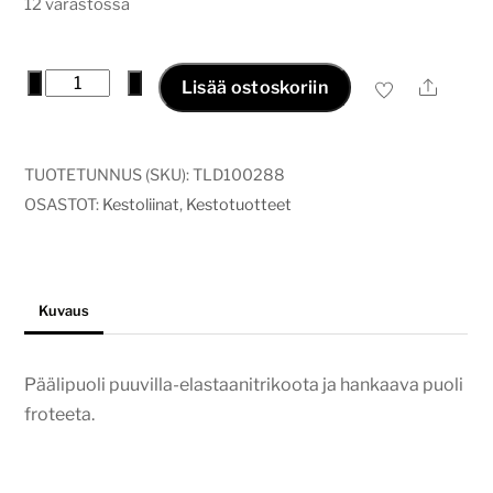
12 varastossa
Ekologinen
−
+
Ale
Lisää ostoskoriin
tiskiliina
puna-
valkoinen
TUOTETUNNUS (SKU):
TLD100288
määrä
OSASTOT:
Kestoliinat
,
Kestotuotteet
Kuvaus
Päälipuoli puuvilla-elastaanitrikoota ja hankaava puoli
froteeta.