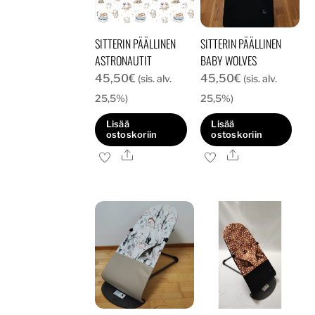
valinnat
tuotteen
SITTERIN PÄÄLLINEN
SITTERIN PÄÄLLINEN
sivulla.
ASTRONAUTIT
BABY WOLVES
45,50
€
45,50
€
(sis. alv.
(sis. alv.
25,5%)
25,5%)
Lisää
Lisää
ostoskoriin
ostoskoriin
Ale
Ale