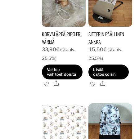
KORVALÄPPÄ PIPO ERI
SITTERIN PÄÄLLINEN
VÄREJÄ
ANKKA
33,90
€
45,50
€
(sis. alv.
(sis. alv.
25,5%)
25,5%)
Valitse
Lisää
vaihtoehdoista
ostoskoriin
Ale
Ale
Tällä
tuotteella
on
useampi
muunnelma.
Voit
tehdä