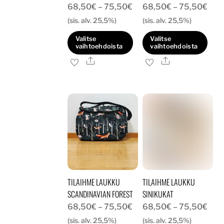
Hintaluokka:
Hint
68,50
€
–
75,50
€
68,50
€
–
75,50
€
68,50€
68,
(sis. alv. 25,5%)
(sis. alv. 25,5%)
-
-
Valitse
Valitse
75,50€
75,
vaihtoehdoista
vaihtoehdoista
Ale
Ale
Tällä
Tällä
tuotteella
tuotteella
on
on
useampi
useampi
muunnelma.
muunnelma.
Voit
Voit
tehdä
tehdä
valinnat
valinnat
tuotteen
tuotteen
TILAIHME LAUKKU
TILAIHME LAUKKU
sivulla.
sivulla.
SCANDINAVIAN FOREST
SINIKUKAT
Hintaluokka:
Hint
68,50
€
–
75,50
€
68,50
€
–
75,50
€
68,50€
68,
(sis. alv. 25,5%)
(sis. alv. 25,5%)