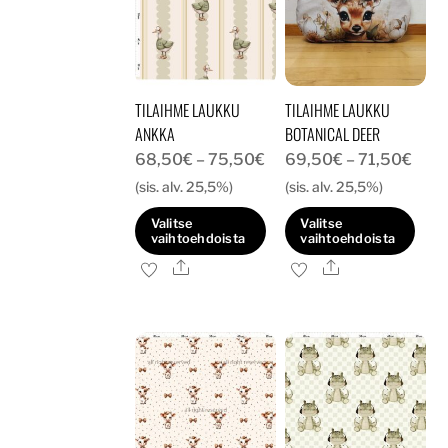
TILAIHME LAUKKU
TILAIHME LAUKKU
ANKKA
BOTANICAL DEER
Hintaluokka:
Hint
68,50
€
–
75,50
€
69,50
€
–
71,50
€
68,50€
69,
(sis. alv. 25,5%)
(sis. alv. 25,5%)
-
-
Valitse
Valitse
75,50€
71,5
vaihtoehdoista
vaihtoehdoista
Ale
Ale
Tällä
Tällä
tuotteella
tuotteella
on
on
useampi
useampi
muunnelma.
muunnelma.
Voit
Voit
tehdä
tehdä