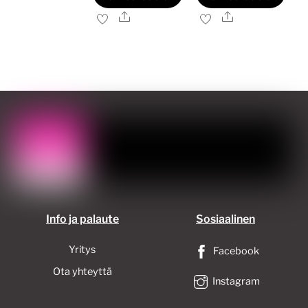
Ale
Ale
Tällä
Tällä
tuotteella
tuotteella
on
on
useampi
useampi
muunnelma.
muunnelma.
Voit
Voit
tehdä
tehdä
valinnat
valinnat
tuotteen
tuotteen
sivulla.
sivulla.
Info ja palaute
Sosiaalinen
Yritys
Facebook
Ota yhteyttä
Instagram