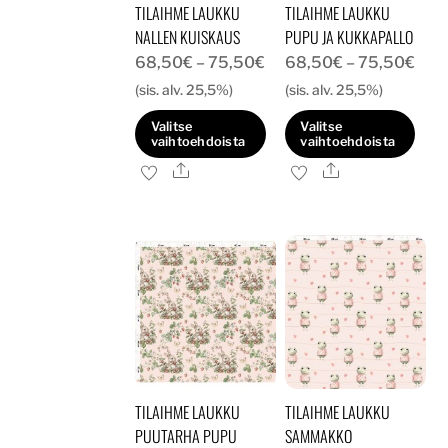
TILAIHME LAUKKU
TILAIHME LAUKKU
sivulla.
sivulla.
NALLEN KUISKAUS
PUPU JA KUKKAPALLO
Hintaluokka:
Hint
68,50
€
–
75,50
€
68,50
€
–
75,50
€
68,50€
68,
(sis. alv. 25,5%)
(sis. alv. 25,5%)
-
-
Valitse
Valitse
75,50€
75,
vaihtoehdoista
vaihtoehdoista
Ale
Ale
Tällä
Tällä
tuotteella
tuotteella
on
on
useampi
useampi
muunnelma.
muunnelma.
Voit
Voit
tehdä
tehdä
valinnat
valinnat
tuotteen
tuotteen
TILAIHME LAUKKU
TILAIHME LAUKKU
sivulla.
sivulla.
PUUTARHA PUPU
SAMMAKKO