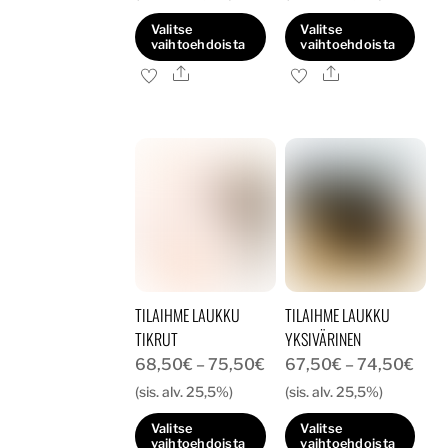
-
-
Valitse
Valitse
75,50€
75,
vaihtoehdoista
vaihtoehdoista
Ale
Ale
Tällä
Tällä
tuotteella
tuotteella
on
on
useampi
useampi
muunnelma.
muunnelma.
Voit
Voit
tehdä
tehdä
valinnat
valinnat
tuotteen
tuotteen
TILAIHME LAUKKU
TILAIHME LAUKKU
sivulla.
sivulla.
TIKRUT
YKSIVÄRINEN
Hintaluokka:
Hint
68,50
€
–
75,50
€
67,50
€
–
74,50
€
68,50€
67,
(sis. alv. 25,5%)
(sis. alv. 25,5%)
-
-
Valitse
Valitse
75,50€
74,
vaihtoehdoista
vaihtoehdoista