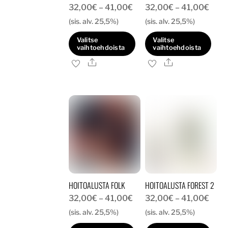
Hintaluokka:
Hint
32,00
€
–
41,00
€
32,00
€
–
41,00
€
32,00€
32,0
(sis. alv. 25,5%)
(sis. alv. 25,5%)
-
-
Valitse
Valitse
41,00€
41,0
vaihtoehdoista
vaihtoehdoista
Ale
Ale
Tällä
Tällä
tuotteella
tuotteella
on
on
useampi
useampi
muunnelma.
muunnelma.
Voit
Voit
tehdä
tehdä
valinnat
valinnat
tuotteen
tuotteen
HOITOALUSTA FOLK
HOITOALUSTA FOREST 2
sivulla.
sivulla.
Hintaluokka:
Hint
32,00
€
–
41,00
€
32,00
€
–
41,00
€
32,00€
32,0
(sis. alv. 25,5%)
(sis. alv. 25,5%)
-
-