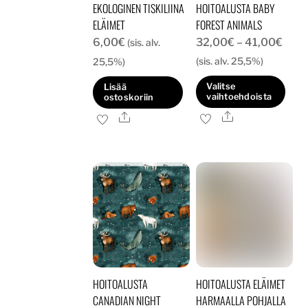
EKOLOGINEN TISKILIINA
HOITOALUSTA BABY
sivulla.
sivulla.
ELÄIMET
FOREST ANIMALS
Hint
6,00
€
32,00
€
–
41,00
€
(sis. alv.
32,0
(sis. alv. 25,5%)
25,5%)
-
Valitse
Lisää
41,0
vaihtoehdoista
ostoskoriin
Ale
Tällä
Ale
tuotteella
on
useampi
muunnelma.
Voit
tehdä
valinnat
tuotteen
HOITOALUSTA
HOITOALUSTA ELÄIMET
sivulla.
CANADIAN NIGHT
HARMAALLA POHJALLA