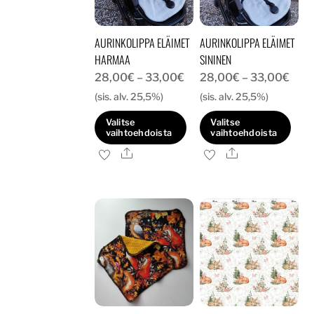
valinnat
tuotteen
tuotteen
sivulla.
AURINKOLIPPA ELÄIMET
AURINKOLIPPA ELÄIMET
sivulla.
HARMAA
SININEN
Hintaluokka:
Hint
28,00
€
–
33,00
€
28,00
€
–
33,00
€
28,00€
28,
(sis. alv. 25,5%)
(sis. alv. 25,5%)
-
-
Valitse
Valitse
33,00€
33,
vaihtoehdoista
vaihtoehdoista
Ale
Ale
Tällä
Tällä
tuotteella
tuotteella
on
on
useampi
useampi
muunnelma.
muunnelma.
Voit
Voit
tehdä
tehdä
valinnat
valinnat
tuotteen
tuotteen