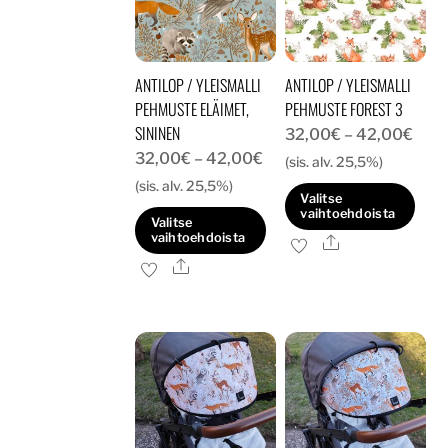
tehdä
tehdä
valinnat
valinnat
tuotteen
tuotteen
ANTILOP / YLEISMALLI
ANTILOP / YLEISMALLI
sivulla.
sivulla.
PEHMUSTE ELÄIMET,
PEHMUSTE FOREST 3
SININEN
Hint
32,00
€
–
42,00
€
Hintaluokka:
32,00
€
–
42,00
€
32,
(sis. alv. 25,5%)
32,00€
(sis. alv. 25,5%)
-
Valitse
-
42,
vaihtoehdoista
Valitse
42,00€
vaihtoehdoista
Ale
Tällä
Ale
Tällä
tuotteella
tuotteella
on
on
useampi
useampi
muunnelma.
muunnelma.
Voit
Voit
tehdä
tehdä
valinnat