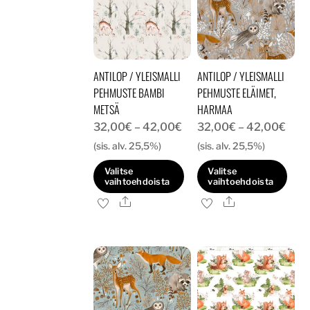
ANTILOP / YLEISMALLI
ANTILOP / YLEISMALLI
PEHMUSTE BAMBI
PEHMUSTE ELÄIMET,
METSÄ
HARMAA
Hintaluokka:
Hint
32,00
€
–
42,00
€
32,00
€
–
42,00
€
32,00€
32,
(sis. alv. 25,5%)
(sis. alv. 25,5%)
-
-
Valitse
Valitse
42,00€
42,
vaihtoehdoista
vaihtoehdoista
Ale
Ale
Tällä
Tällä
tuotteella
tuotteella
on
on
useampi
useampi
muunnelma.
muunnelma.
Voit
Voit