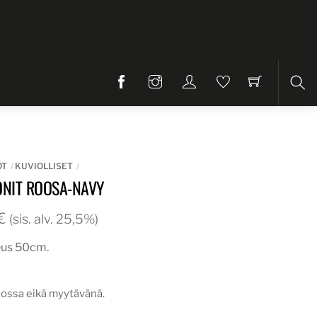
Etsi
OT
KUVIOLLISET
NIT ROOSA-NAVY
Hintaluokka:
€
(sis. alv. 25,5%)
26,00€
eus 50cm.
-
31,00€
tossa eikä myytävänä.