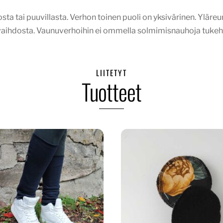
a tai puuvillasta. Verhon toinen puoli on yksivärinen. Yläreu
nvaihdosta. Vaunuverhoihin ei ommella solmimisnauhoja tukeht
LIITETYT
Tuotteet