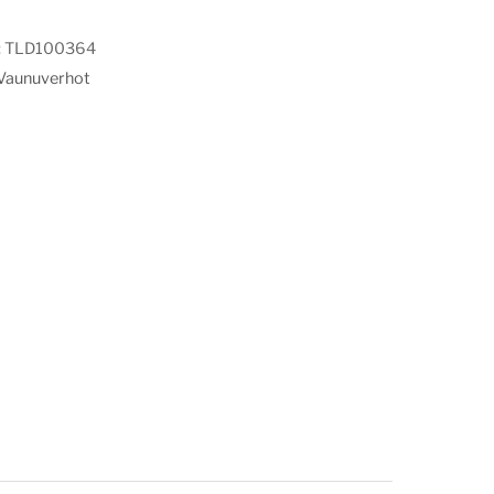
:
TLD100364
Vaunuverhot