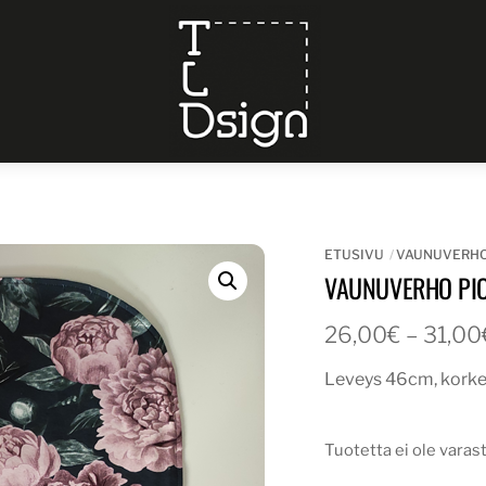
Menu
ETUSIVU
VAUNUVERH
VAUNUVERHO PIO
26,00
€
–
31,00
Leveys 46cm, kork
Tuotetta ei ole varas