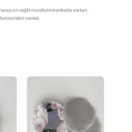
nassa on reijät monitoimirenkaita varten..
umisriskin vuoksi.