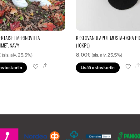
ERTAISET MERINOVILLA
KESTOVANULAPUT MUSTA-OKRA PI
IMET, NAVY
(10KPL)
€
8,00
€
(sis. alv. 25,5%)
(sis. alv. 25,5%)
Ale
 ostoskoriin
Lisää ostoskoriin