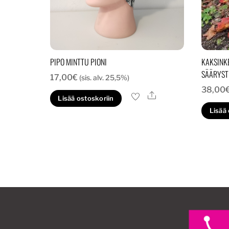
PIPO MINTTU PIONI
KAKSINK
SÄÄRYST
17,00
€
(sis. alv. 25,5%)
38,00
Ale
Lisää ostoskoriin
Lisää