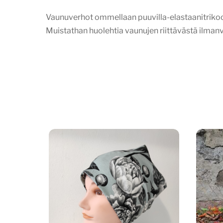
Vaunuverhot ommellaan puuvilla-elastaanitrikoost
Muistathan huolehtia vaunujen riittävästä ilma