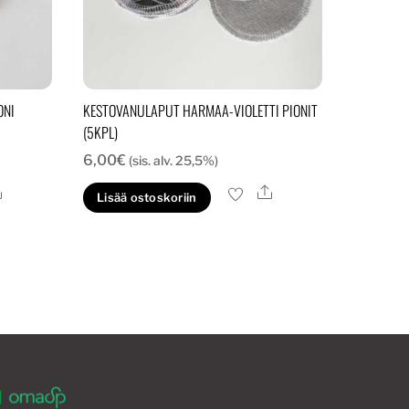
ONI
KESTOVANULAPUT HARMAA-VIOLETTI PIONIT
(5KPL)
6,00
€
(sis. alv. 25,5%)
Ale
Ale
Lisää ostoskoriin