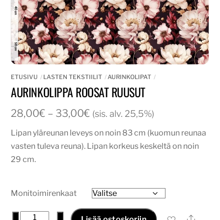
ETUSIVU
LASTEN TEKSTIILIT
AURINKOLIPAT
AURINKOLIPPA ROOSAT RUUSUT
Hintaluokka:
28,00
€
–
33,00
€
(sis. alv. 25,5%)
28,00€
Lipan yläreunan leveys on noin 83 cm (kuomun reunaa
-
vasten tuleva reuna). Lipan korkeus keskeltä on noin
33,00€
29 cm.
Monitoimirenkaat
Aurinkolippa
−
+
Ale
Lisää ostoskoriin