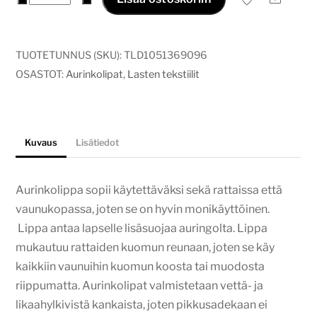
roosat
ruusut
määrä
TUOTETUNNUS (SKU):
TLD1051369096
OSASTOT:
Aurinkolipat
,
Lasten tekstiilit
Kuvaus
Lisätiedot
Aurinkolippa sopii käytettäväksi sekä rattaissa että
vaunukopassa, joten se on hyvin monikäyttöinen.
Lippa antaa lapselle lisäsuojaa auringolta. Lippa
mukautuu rattaiden kuomun reunaan, joten se käy
kaikkiin vaunuihin kuomun koosta tai muodosta
riippumatta. Aurinkolipat valmistetaan vettä- ja
likaahylkivistä kankaista, joten pikkusadekaan ei