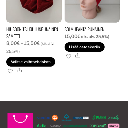
HIUSDONITSI JOULUNPUNAINEN
SOLMUPANTA PUNAINEN
SAMETTI
15,00
€
(sis. alv. 25,5%)
Hintaluokka:
8,00
€
–
15,50
€
(sis. alv.
Lisää ostoskoriin
8,00€
25,5%)
Ale
-
Tällä
Valitse vaihtoehdoista
15,50€
tuotteella
Ale
on
useampi
muunnelma.
Voit
tehdä
valinnat
tuotteen