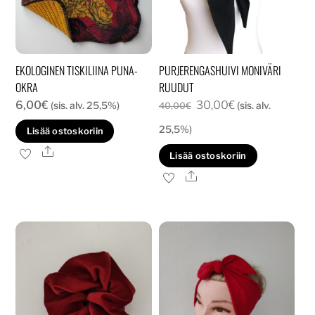
EKOLOGINEN TISKILIINA PUNA-
PURJERENGASHUIVI MONIVÄRI
OKRA
RUUDUT
Alkuperäinen
Nykyinen
6,00
€
30,00
€
(sis. alv. 25,5%)
(sis. alv.
40,00
€
hinta
hinta
25,5%)
Lisää ostoskoriin
oli:
on:
Ale
Lisää ostoskoriin
40,00€.
30,00€.
Ale