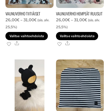
VAUNUVERHO TIITIÄISET
VAUNUVERHO HEMPEÄT RUUSUT
Hintaluokka:
Hintaluokka:
26,00
€
–
31,00
€
26,00
€
–
31,00
€
(sis. alv.
(sis. alv.
26,00€
26,00€
25,5%)
25,5%)
-
-
Tällä
Tällä
Valitse vaihtoehdoista
Valitse vaihtoehdoista
31,00€
31,00€
tuotteella
tuott
Ale
Ale
on
on
useampi
usea
muunnelma.
muun
Voit
Voit
tehdä
tehd
valinnat
valin
tuotteen
tuott
sivulla.
sivull