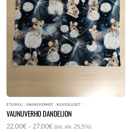
ETUSIVU
VAUNUVERHOT
KUVIOLLISET
VAUNUVERHO DANDELION
Hintaluokka:
22,00
€
–
27,00
€
(sis. alv. 25,5%)