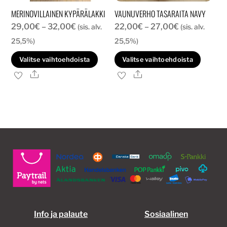
MERINOVILLAINEN KYPÄRÄLAKKI
VAUNUVERHO TASARAITA NAVY
Hintaluokka:
Hintaluokka:
29,00
€
–
32,00
€
22,00
€
–
27,00
€
(sis. alv.
(sis. alv.
29,00€
22,00€
25,5%)
25,5%)
-
-
Tällä
Tällä
Valitse vaihtoehdoista
Valitse vaihtoehdoista
32,00€
27,00€
tuotteella
tuott
Ale
Ale
on
on
useampi
usea
muunnelma.
muun
Voit
Voit
tehdä
tehd
valinnat
valin
tuotteen
tuott
sivulla.
sivull
Info ja palaute
Sosiaalinen