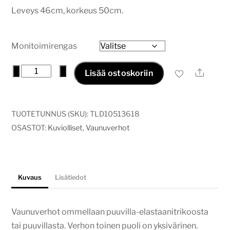
22,00€
Leveys 46cm, korkeus 50cm.
-
27,00€
Monitoimirengas
Vaunuverho
−
+
Ale
Lisää ostoskoriin
dandelion
määrä
TUOTETUNNUS (SKU):
TLD10513618
OSASTOT:
Kuviolliset
,
Vaunuverhot
Kuvaus
Lisätiedot
Vaunuverhot ommellaan puuvilla-elastaanitrikoosta
tai puuvillasta. Verhon toinen puoli on yksivärinen.