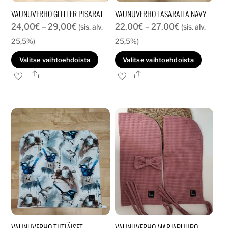
VAUNUVERHO GLITTER PISARAT
VAUNUVERHO TASARAITA NAVY
Hintaluokka:
Hintaluokka:
24,00
€
–
29,00
€
22,00
€
–
27,00
€
(sis. alv.
(sis. alv.
24,00€
22,00€
25,5%)
25,5%)
-
-
Tällä
Tällä
Valitse vaihtoehdoista
Valitse vaihtoehdoista
29,00€
27,00€
tuotteella
tuott
Ale
Ale
on
on
useampi
usea
muunnelma.
muun
Voit
Voit
tehdä
tehd
valinnat
valin
tuotteen
tuott
sivulla.
sivull
VAUNUVERHO TIITIÄISET
VAUNUVERHO MARJAPUURO