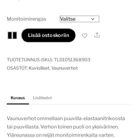
-
31,00€
Monitoimirengas
Vaunuverho
Ale
−
+
Lisää ostoskoriin
hattu
pupu
määrä
TUOTETUNNUS (SKU):
TLD1051368903
OSASTOT:
Kuviolliset
,
Vaunuverhot
Kuvaus
Lisätiedot
Vaunuverhot ommellaan puuvilla-elastaanitrikoosta
tai puuvillasta. Verhon toinen puoli on yksivärinen.
Yläreunassa on reijät monitoimirenkaita varten.