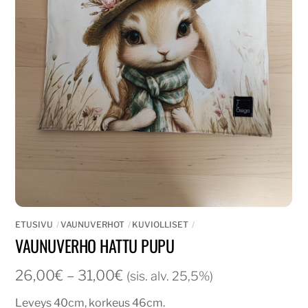
ETUSIVU
VAUNUVERHOT
KUVIOLLISET
VAUNUVERHO HATTU PUPU
Hintaluokka:
26,00
€
–
31,00
€
(sis. alv. 25,5%)
26,00€
Leveys 40cm, korkeus 46cm.