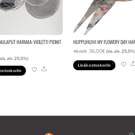
NULAPUT HARMAA-VIOLETTI PIONIT
HUPPUHUIVI MY FLOWERY DAY HA
Alkuperäinen
Nykyinen
36,00
€
(sis. alv. 25,5%
48,00
€
(sis. alv. 25,5%)
hinta
hinta
Lisää ostoskoriin
oli:
on:
Ale
 ostoskoriin
48,00€.
36,00€.