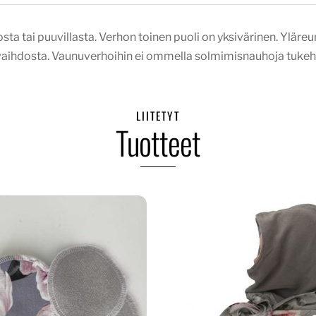
a tai puuvillasta. Verhon toinen puoli on yksivärinen. Yläreu
nvaihdosta. Vaunuverhoihin ei ommella solmimisnauhoja tukeht
LIITETYT
Tuotteet