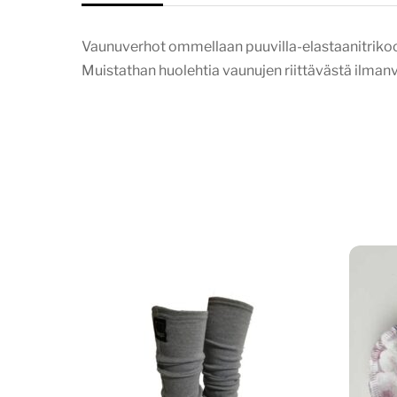
Vaunuverhot ommellaan puuvilla-elastaanitrikoost
Muistathan huolehtia vaunujen riittävästä ilma