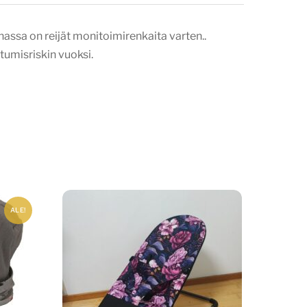
nassa on reijät monitoimirenkaita varten..
umisriskin vuoksi.
ALE!