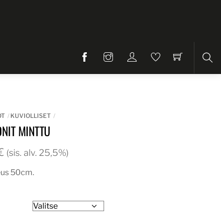
Etsi
OT
KUVIOLLISET
NIT MINTTU
Hintaluokka:
€
(sis. alv. 25,5%)
26,00€
eus 50cm.
-
31,00€