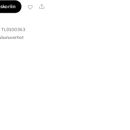
Ale
skoriin
:
TLD100363
Vaunuverhot