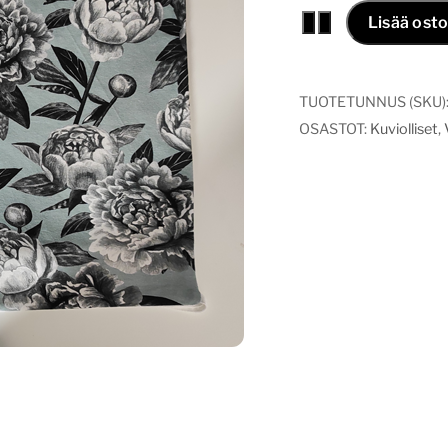
Vaunuverho
−
+
Lisää osto
pionit
minttu
määrä
TUOTETUNNUS (SKU)
OSASTOT:
Kuviolliset
,