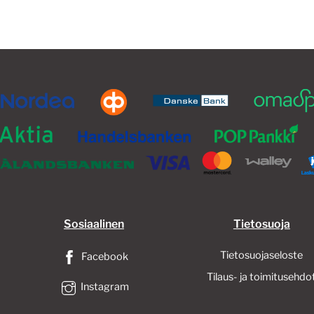
muunnelma.
Voit
tehdä
valinnat
tuotteen
sivulla.
Sosiaalinen
Tietosuoja
Tietosuojaseloste
Facebook
Tilaus- ja toimitusehdo
Instagram