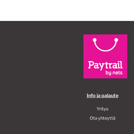
muunnelma.
Voit
tehdä
valinnat
tuotteen
sivulla.
Info ja palaute
Yritys
Ota yhteyttä