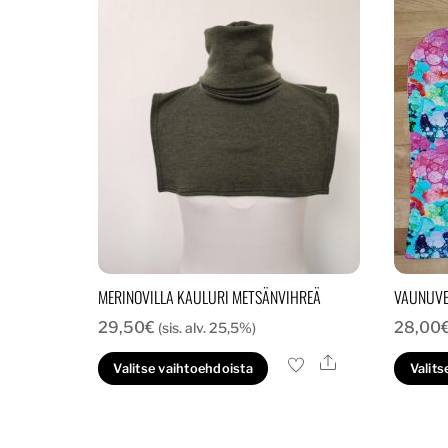
MERINOVILLA KAULURI METSÄNVIHREÄ
VAUNUVE
29,50
€
28,00
(sis. alv. 25,5%)
Ale
Tällä
Valitse vaihtoehdoista
Valits
tuotteella
on
useampi