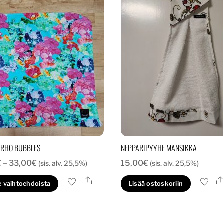
RHO BUBBLES
NEPPARIPYYHE MANSIKKA
Hintaluokka:
€
–
33,00
€
15,00
€
(sis. alv. 25,5%)
(sis. alv. 25,5%)
28,00€
Ale
Tällä
e vaihtoehdoista
Lisää ostoskoriin
-
tuotteella
33,00€
on
useampi