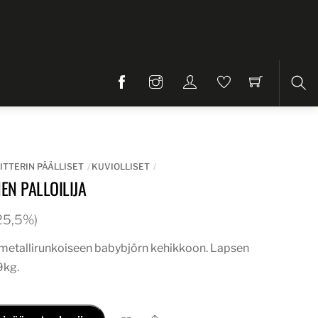
Etsi
ITTERIN PÄÄLLISET
KUVIOLLISET
NEN PALLOILIJA
. 25,5%)
i metallirunkoiseen babybjörn kehikkoon. Lapsen
9kg.