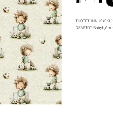
päällinen
palloilija
määrä
TUOTETUNNUS (SKU)
OSASTOT:
Babybjörn si