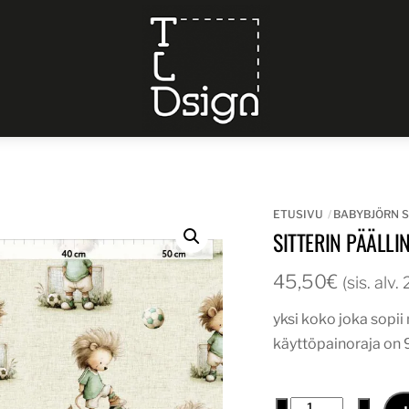
Menu
ETUSIVU
BABYBJÖRN S
SITTERIN PÄÄLLI
45,50
€
(sis. alv
yksi koko joka sopi
käyttöpainoraja on 
sitterin
−
+