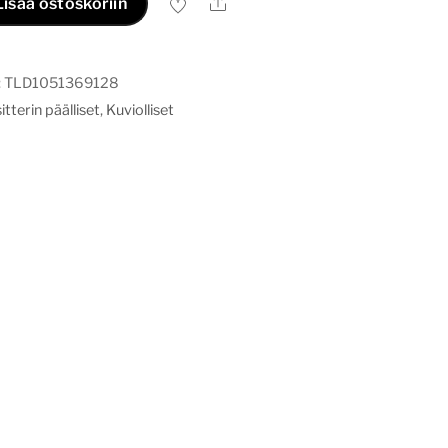
Ale
Lisää ostoskoriin
:
TLD1051369128
tterin päälliset
,
Kuviolliset