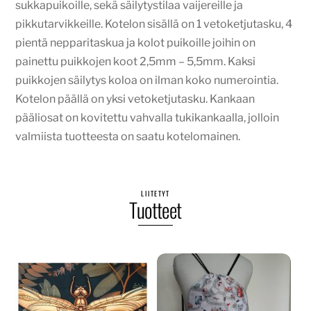
sukkapuikoille, sekä säilytystilaa vaijereille ja
pikkutarvikkeille. Kotelon sisällä on 1 vetoketjutasku, 4
pientä nepparitaskua ja kolot puikoille joihin on
painettu puikkojen koot 2,5mm – 5,5mm. Kaksi
puikkojen säilytys koloa on ilman koko numerointia.
Kotelon päällä on yksi vetoketjutasku. Kankaan
pääliosat on kovitettu vahvalla tukikankaalla, jolloin
valmiista tuotteesta on saatu kotelomainen.
LIITETYT
Tuotteet