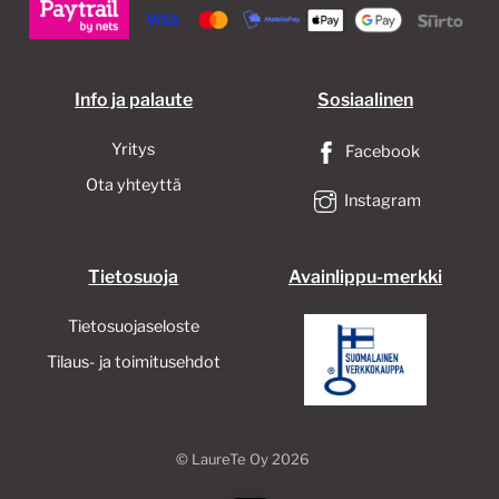
sivulla.
sivull
Info ja palaute
Sosiaalinen
Yritys
Facebook
Ota yhteyttä
Instagram
Tietosuoja
Avainlippu-merkki
Tietosuojaseloste
Tilaus- ja toimitusehdot
©
LaureTe Oy
2026