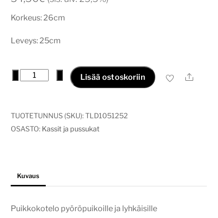
Korkeus: 26cm
Leveys: 25cm
Puikkokotelo
−
+
Ale
Lisää ostoskoriin
vihreä
marmori
määrä
TUOTETUNNUS (SKU):
TLD1051252
OSASTO:
Kassit ja pussukat
Kuvaus
Puikkokotelo pyöröpuikoille ja lyhkäisille