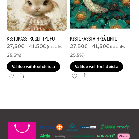
tuotteen
sivulla.
KESTOKASSI RUSETTIPUPU
KESTOKASSI VIHREÄ LINTU
Hintaluokka:
Hintaluokka:
27,50
€
–
41,50
€
27,50
€
–
41,50
€
(sis. alv.
(sis. alv.
27,50€
27,50€
25,5%)
25,5%)
-
-
Tällä
Tällä
Valitse vaihtoehdoista
Valitse vaihtoehdoista
41,50€
41,50€
tuotteella
tuott
Ale
Ale
on
on
useampi
usea
muunnelma.
muun
Voit
Voit
tehdä
tehd
valinnat
valin
tuotteen
tuott