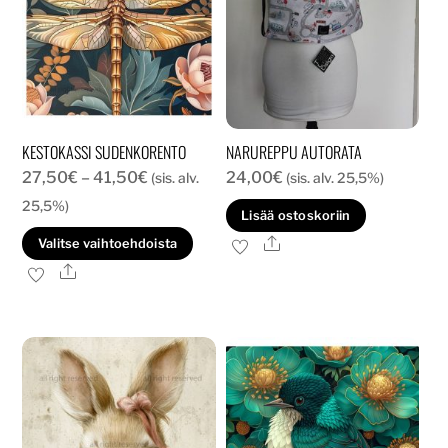
KESTOKASSI SUDENKORENTO
NARUREPPU AUTORATA
Hintaluokka:
27,50
€
–
41,50
€
24,00
€
(sis. alv.
(sis. alv. 25,5%)
27,50€
25,5%)
Lisää ostoskoriin
-
Tällä
Ale
Valitse vaihtoehdoista
41,50€
tuotteella
Ale
on
useampi
muunnelma.
Voit
tehdä
valinnat