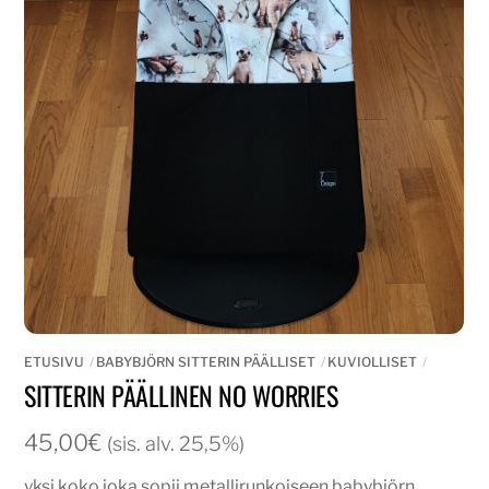
ETUSIVU
BABYBJÖRN SITTERIN PÄÄLLISET
KUVIOLLISET
SITTERIN PÄÄLLINEN NO WORRIES
45,00
€
(sis. alv. 25,5%)
yksi koko joka sopii metallirunkoiseen babybjörn