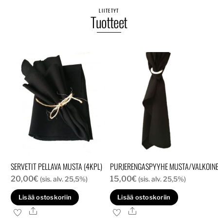
LIITETYT
Tuotteet
SERVETIT PELLAVA MUSTA (4KPL)
PURJERENGASPYYHE MUSTA/VALKOIN
20,00
€
15,00
€
(sis. alv. 25,5%)
(sis. alv. 25,5%)
Lisää ostoskoriin
Lisää ostoskoriin
Ale
Ale