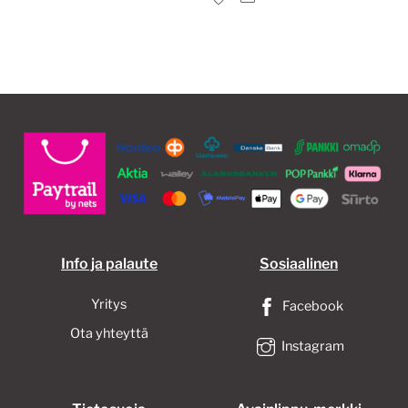
useampi
muunnelma.
Voit
tehdä
valinnat
tuotteen
sivulla.
Info ja palaute
Sosiaalinen
Yritys
Facebook
Ota yhteyttä
Instagram