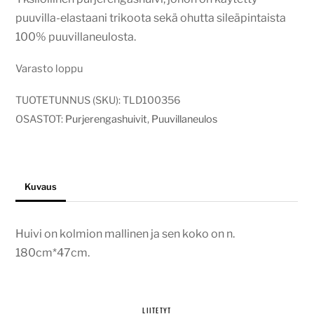
oli:
on:
puuvilla-elastaani trikoota sekä ohutta sileäpintaista
40,00€.
30,00€.
100% puuvillaneulosta.
Varasto loppu
TUOTETUNNUS (SKU):
TLD100356
OSASTOT:
Purjerengashuivit
,
Puuvillaneulos
Kuvaus
Huivi on kolmion mallinen ja sen koko on n.
180cm*47cm.
LIITETYT