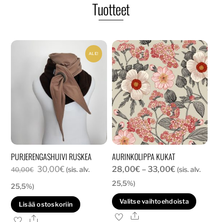
Tuotteet
ALE!
PURJERENGASHUIVI RUSKEA
AURINKOLIPPA KUKAT
Alkuperäinen
Nykyinen
Hintaluokka:
30,00
€
28,00
€
–
33,00
€
(sis. alv.
(sis. alv.
40,00
€
hinta
hinta
28,00€
25,5%)
25,5%)
oli:
on:
-
Tällä
Valitse vaihtoehdoista
Lisää ostoskoriin
40,00€.
30,00€.
33,00€
tuott
Ale
Ale