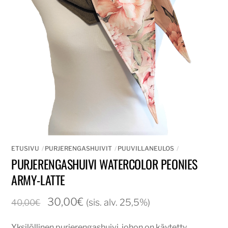
ETUSIVU
PURJERENGASHUIVIT
PUUVILLANEULOS
PURJERENGASHUIVI WATERCOLOR PEONIES
ARMY-LATTE
Alkuperäinen
Nykyinen
30,00
€
(sis. alv. 25,5%)
40,00
€
hinta
hinta
Yksilöllinen purjerengashuivi, johon on käytetty