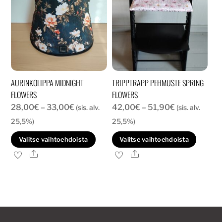
AURINKOLIPPA MIDNIGHT
TRIPPTRAPP PEHMUSTE SPRING
FLOWERS
FLOWERS
Hintaluokka:
Hintaluokka:
28,00
€
–
33,00
€
42,00
€
–
51,90
€
(sis. alv.
(sis. alv.
28,00€
42,00€
25,5%)
25,5%)
-
-
Tällä
Tällä
Valitse vaihtoehdoista
Valitse vaihtoehdoista
33,00€
51,90€
tuotteella
tuott
Ale
Ale
on
on
useampi
usea
muunnelma.
muun
Voit
Voit
tehdä
tehd