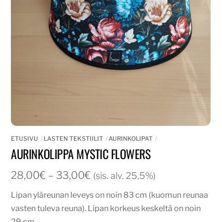
ETUSIVU
LASTEN TEKSTIILIT
AURINKOLIPAT
AURINKOLIPPA MYSTIC FLOWERS
Hintaluokka:
28,00
€
–
33,00
€
(sis. alv. 25,5%)
28,00€
Lipan yläreunan leveys on noin 83 cm (kuomun reunaa
-
vasten tuleva reuna). Lipan korkeus keskeltä on noin
33,00€
29 cm.