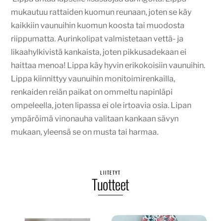
mukautuu rattaiden kuomun reunaan, joten se käy
kaikkiin vaunuihin kuomun koosta tai muodosta
riippumatta. Aurinkolipat valmistetaan vettä- ja
likaahylkivistä kankaista, joten pikkusadekaan ei
haittaa menoa! Lippa käy hyvin erikokoisiin vaunuihin.
Lippa kiinnittyy vaunuihin monitoimirenkailla,
renkaiden reiän paikat on ommeltu napinläpi
ompeleella, joten lipassa ei ole irtoavia osia. Lipan
ympäröimä vinonauha valitaan kankaan sävyn
mukaan, yleensä se on musta tai harmaa.
LIITETYT
Tuotteet