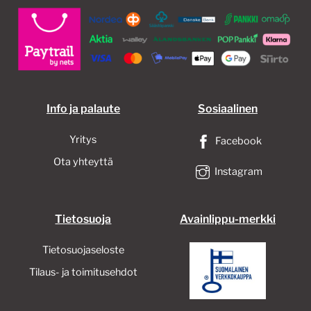
valinnat
valin
tuotteen
tuott
sivulla.
sivull
Info ja palaute
Sosiaalinen
Yritys
Facebook
Ota yhteyttä
Instagram
Tietosuoja
Avainlippu-merkki
Tietosuojaseloste
Tilaus- ja toimitusehdot