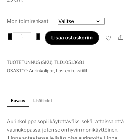
Monitoimirenkaat
Aurinkolippa
−
+
Ale
Lisää ostoskoriin
mystic
flowers
määrä
TUOTETUNNUS (SKU):
TLD10513681
OSASTOT:
Aurinkolipat
,
Lasten tekstiilit
Kuvaus
Lisätiedot
Aurinkolippa sopii käytettäväksi sekä rattaissa että
vaunukopassa, joten se on hyvin monikäyttöinen.
Lippa antaa lapselle lisäsuojaa auringolta. Lippa