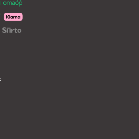
tuotteen
sivulla.
t