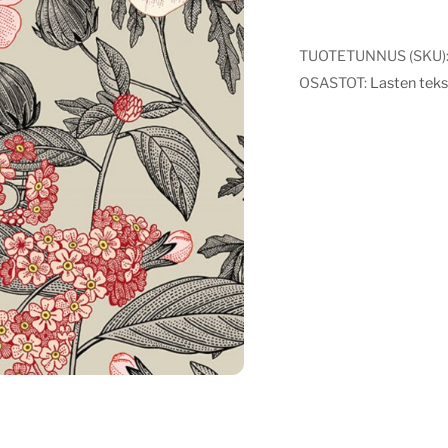
kukat
määrä
TUOTETUNNUS (SKU)
OSASTOT:
Lasten tekst