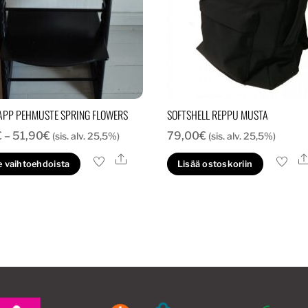
APP PEHMUSTE SPRING FLOWERS
SOFTSHELL REPPU MUSTA
Hintaluokka:
€
–
51,90
€
79,00
€
(sis. alv. 25,5%)
(sis. alv. 25,5%)
42,00€
Ale
Tällä
e vaihtoehdoista
Lisää ostoskoriin
-
tuotteella
51,90€
on
useampi
muunnelma.
Voit
tehdä
valinnat