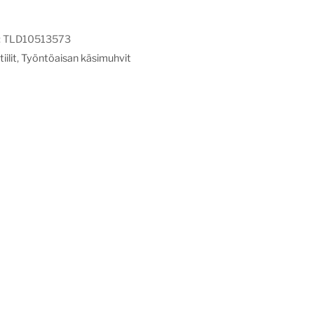
:
TLD10513573
iilit
,
Työntöaisan käsimuhvit