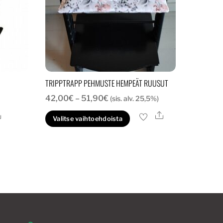
TRIPPTRAPP PEHMUSTE HEMPEÄT RUUSUT
Hintaluokka:
42,00
€
–
51,90
€
(sis. alv. 25,5%)
42,00€
Ale
Ale
Tällä
Valitse vaihtoehdoista
-
tuotteella
51,90€
on
useampi
muunnelma.
Voit
tehdä
valinnat