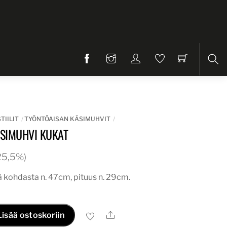
Etsi
TIILIT
TYÖNTÖAISAN KÄSIMUHVIT
SIMUHVI KUKAT
. 25,5%)
kohdasta n. 47cm, pituus n. 29cm.
Ale
Lisää ostoskoriin