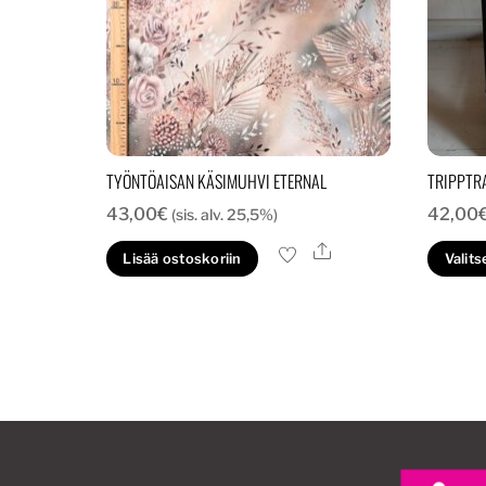
TYÖNTÖAISAN KÄSIMUHVI ETERNAL
TRIPPTR
43,00
€
42,00
(sis. alv. 25,5%)
Ale
Lisää ostoskoriin
Valits