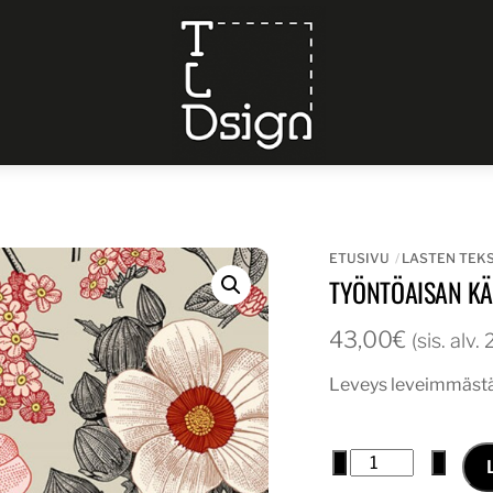
Menu
ETUSIVU
LASTEN TEKS
TYÖNTÖAISAN KÄ
43,00
€
(sis. alv
Leveys leveimmästä 
Työntöaisan
−
+
käsimuhvi