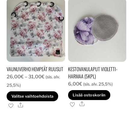
Voit
tehdä
valinnat
tuotteen
sivulla.
VAUNUVERHO HEMPEÄT RUUSUT
KESTOVANULAPUT VIOLETTI-
HARMAA (5KPL)
Hintaluokka:
26,00
€
–
31,00
€
(sis. alv.
6,00
€
26,00€
(sis. alv. 25,5%)
25,5%)
-
Tällä
Lisää ostoskoriin
Valitse vaihtoehdoista
31,00€
tuotteella
Ale
Ale
on
useampi
muunnelma.