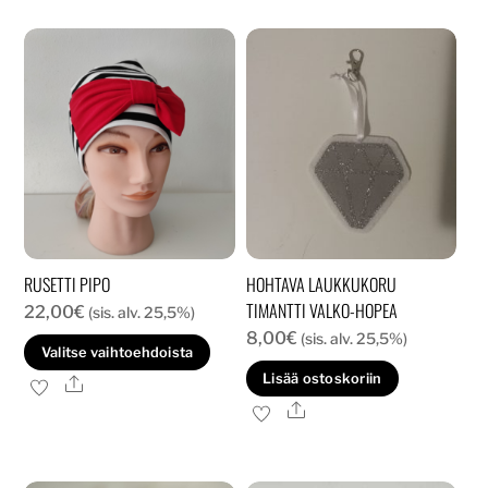
RUSETTI PIPO
HOHTAVA LAUKKUKORU
TIMANTTI VALKO-HOPEA
22,00
€
(sis. alv. 25,5%)
8,00
€
(sis. alv. 25,5%)
Tällä
Valitse vaihtoehdoista
tuotteella
Lisää ostoskoriin
Ale
on
Ale
useampi
muunnelma.