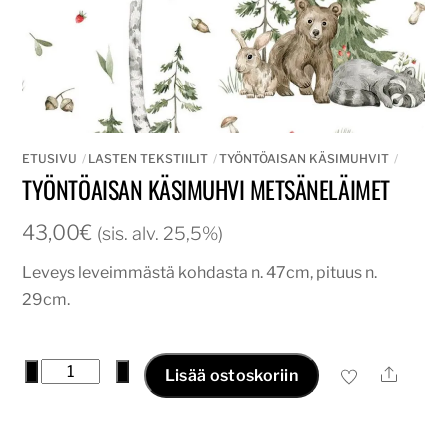
ETUSIVU
LASTEN TEKSTIILIT
TYÖNTÖAISAN KÄSIMUHVIT
TYÖNTÖAISAN KÄSIMUHVI METSÄNELÄIMET
43,00
€
(sis. alv. 25,5%)
Leveys leveimmästä kohdasta n. 47cm, pituus n.
29cm.
Työntöaisan
−
+
Ale
Lisää ostoskoriin
käsimuhvi
metsäneläimet