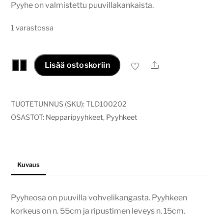
Pyyhe on valmistettu puuvillakankaista.
1 varastossa
Nepparipyyhe
Ale
−
+
Lisää ostoskoriin
Kädet
valko-
Minttu
TUOTETUNNUS (SKU):
TLD100202
määrä
OSASTOT:
Nepparipyyhkeet
,
Pyyhkeet
Kuvaus
Pyyheosa on puuvilla vohvelikangasta. Pyyhkeen
korkeus on n. 55cm ja ripustimen leveys n. 15cm.