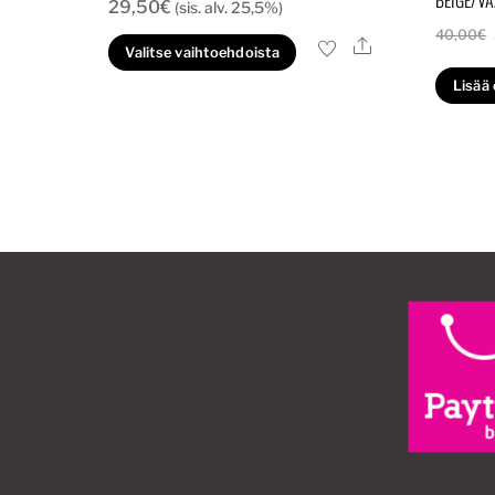
29,50
€
(sis. alv. 25,5%)
40,00
€
Ale
Tällä
Valitse vaihtoehdoista
tuotteella
Lisää
on
useampi
muunnelma.
Voit
tehdä
valinnat
tuotteen
sivulla.