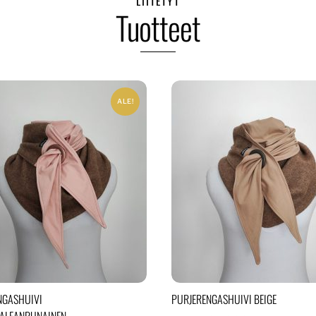
LIITETYT
Tuotteet
ALE!
NGASHUIVI
PURJERENGASHUIVI BEIGE
AALEANPUNAINEN