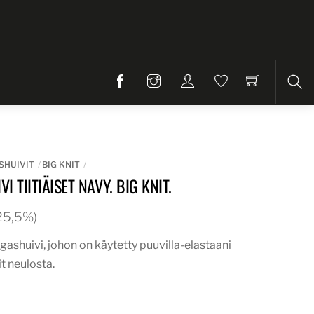
Etsi
SHUIVIT
BIG KNIT
 TIITIÄISET NAVY. BIG KNIT.
. 25,5%)
ngashuivi, johon on käytetty puuvilla-elastaani
it neulosta.