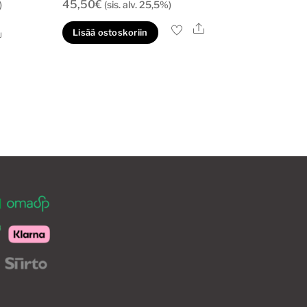
45,50
€
)
(sis. alv. 25,5%)
Ale
Ale
Lisää ostoskoriin