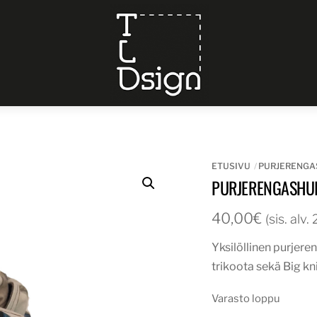
Menu
ETUSIVU
PURJERENGA
PURJERENGASHUIVI
40,00
€
(sis. alv
Yksilöllinen purjere
trikoota sekä Big kn
Varasto loppu