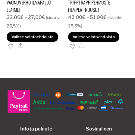
VAUNUVERHO ILMAPALLO
TRIPPTRAPP PEHMUSTE
ELÄIMET
HEMPEÄT RUUSUT
Hintaluokka:
Hintaluokka:
22,00
€
–
27,00
€
42,00
€
–
51,90
€
(sis. alv.
(sis. alv.
22,00€
42,00€
25,5%)
25,5%)
-
-
Tällä
Tällä
Valitse vaihtoehdoista
Valitse vaihtoehdoista
27,00€
51,90€
tuotteella
tuott
Ale
Ale
on
on
useampi
usea
muunnelma.
muun
Voit
Voit
tehdä
tehd
valinnat
valin
tuotteen
tuott
sivulla.
sivull
Info ja palaute
Sosiaalinen