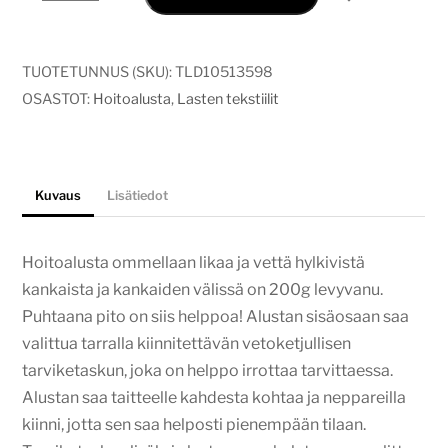
Metsäneläimet
määrä
TUOTETUNNUS (SKU):
TLD10513598
OSASTOT:
Hoitoalusta
,
Lasten tekstiilit
Kuvaus
Lisätiedot
Hoitoalusta ommellaan likaa ja vettä hylkivistä
kankaista ja kankaiden välissä on 200g levyvanu.
Puhtaana pito on siis helppoa! Alustan sisäosaan saa
valittua tarralla kiinnitettävän vetoketjullisen
tarviketaskun, joka on helppo irrottaa tarvittaessa.
Alustan saa taitteelle kahdesta kohtaa ja neppareilla
kiinni, jotta sen saa helposti pienempään tilaan.