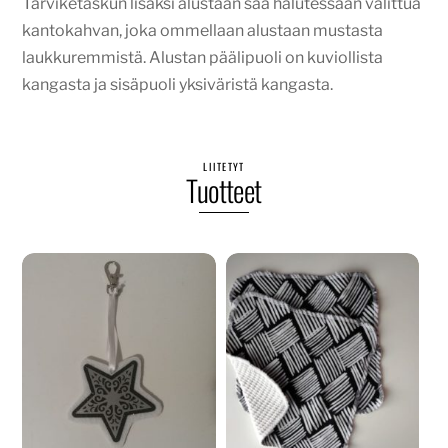
Tarviketaskun lisäksi alustaan saa halutessaan valittua
kantokahvan, joka ommellaan alustaan mustasta
laukkuremmistä. Alustan päälipuoli on kuviollista
kangasta ja sisäpuoli yksiväristä kangasta.
LIITETYT
Tuotteet