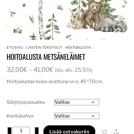
ETUSIVU
LASTEN TEKSTIILIT
HOITOALUSTA
HOITOALUSTA METSÄNELÄIMET
Hintaluokka:
32,00
€
–
41,00
€
(sis. alv. 25,5%)
32,00€
Hoitoalustan koko avattuna on n. 45 *70cm.
-
41,00€
Säilytyspussukka
Kantokahva
Hoitoalusta
−
+
Ale
Lisää ostoskoriin