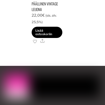
PÄÄLLINEN VINTAGE
LEIJONA
22,00
€
(sis. alv.
25,5%)
Lisää
ostoskoriin
Ale