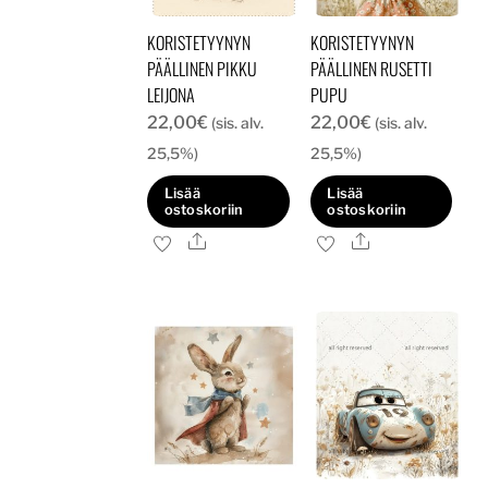
KORISTETYYNYN
KORISTETYYNYN
PÄÄLLINEN PIKKU
PÄÄLLINEN RUSETTI
LEIJONA
PUPU
22,00
€
22,00
€
(sis. alv.
(sis. alv.
25,5%)
25,5%)
Lisää
Lisää
ostoskoriin
ostoskoriin
Ale
Ale