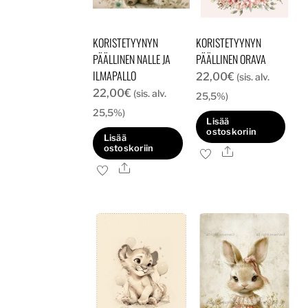
KORISTETYYNYN
KORISTETYYNYN
PÄÄLLINEN NALLE JA
PÄÄLLINEN ORAVA
ILMAPALLO
22,00
€
(sis. alv.
22,00
€
(sis. alv.
25,5%)
25,5%)
Lisää
ostoskoriin
Lisää
ostoskoriin
Ale
Ale