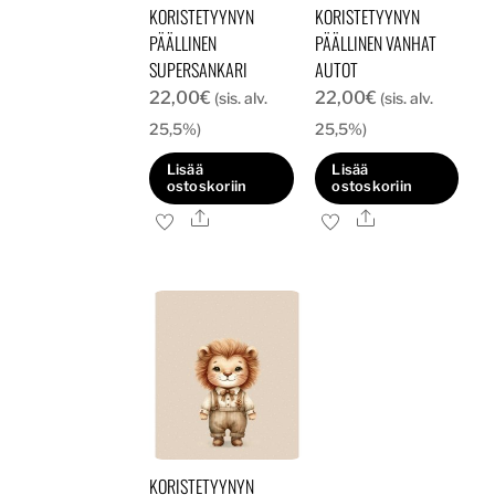
KORISTETYYNYN
KORISTETYYNYN
PÄÄLLINEN
PÄÄLLINEN VANHAT
SUPERSANKARI
AUTOT
22,00
€
22,00
€
(sis. alv.
(sis. alv.
25,5%)
25,5%)
Lisää
Lisää
ostoskoriin
ostoskoriin
Ale
Ale
KORISTETYYNYN