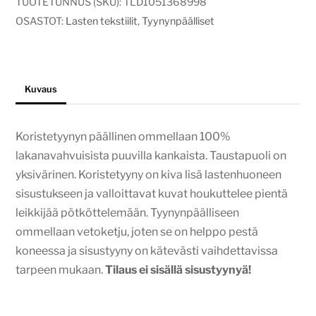
TUOTETUNNUS (SKU):
TLD1051368998
OSASTOT:
Lasten tekstiilit
,
Tyynynpäälliset
Kuvaus
Koristetyynyn päällinen ommellaan 100%
lakanavahvuisista puuvilla kankaista. Taustapuoli on
yksivärinen. Koristetyyny on kiva lisä lastenhuoneen
sisustukseen ja valloittavat kuvat houkuttelee pientä
leikkijää pötköttelemään. Tyynynpäälliseen
ommellaan vetoketju, joten se on helppo pestä
koneessa ja sisustyyny on kätevästi vaihdettavissa
tarpeen mukaan.
Tilaus ei sisällä sisustyynyä!