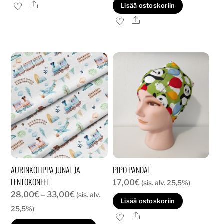
tuotteella
Ale
Lisää ostoskoriin
40,00€.
30,00€.
on
Ale
useampi
muunnelma.
Voit
tehdä
valinnat
tuotteen
sivulla.
AURINKOLIPPA JUNAT JA
PIPO PANDAT
LENTOKONEET
17,00
€
(sis. alv. 25,5%)
Hintaluokka:
28,00
€
–
33,00
€
(sis. alv.
Lisää ostoskoriin
28,00€
25,5%)
Ale
-