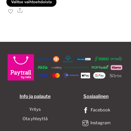
Tällä
Valitse vaihtoehdoista
33,00€
tuotteella
Ale
on
useampi
muunnelma.
Voit
tehdä
valinnat
tuotteen
sivulla.
Info ja palaute
Sosiaalinen
Yritys
Facebook
Ota yhteyttä
Instagram