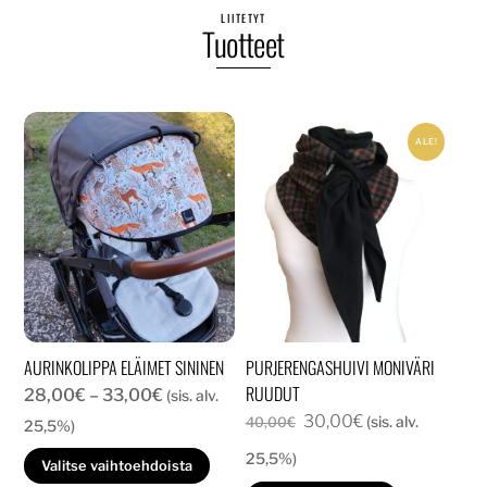
LIITETYT
Tuotteet
ALE!
AURINKOLIPPA ELÄIMET SININEN
PURJERENGASHUIVI MONIVÄRI
RUUDUT
Hintaluokka:
28,00
€
–
33,00
€
(sis. alv.
Alkuperäinen
Nykyinen
30,00
€
28,00€
(sis. alv.
40,00
€
25,5%)
hinta
hinta
-
25,5%)
Tällä
Valitse vaihtoehdoista
oli:
on:
33,00€