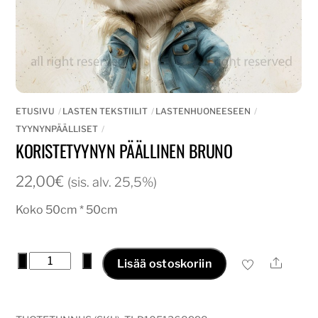
ETUSIVU
LASTEN TEKSTIILIT
LASTENHUONEESEEN
TYYNYNPÄÄLLISET
KORISTETYYNYN PÄÄLLINEN BRUNO
22,00
€
(sis. alv. 25,5%)
Koko 50cm * 50cm
Koristetyynyn
−
+
Ale
Lisää ostoskoriin
päällinen
bruno
määrä