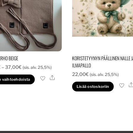
RHO BEIGE
KORISTETYYNYN PÄÄLLINEN NALLE J
ILMAPALLO
Hintaluokka:
€
–
37,00
€
(sis. alv. 25,5%)
22,00
€
27,00€
(sis. alv. 25,5%)
Ale
Tällä
e vaihtoehdoista
-
tuotteella
Lisää ostoskoriin
37,00€
on
useampi
muunnelma.
Voit
tehdä