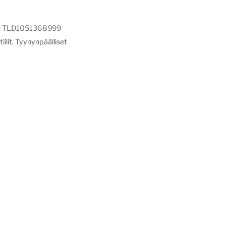
:
TLD1051368999
iilit
,
Tyynynpäälliset