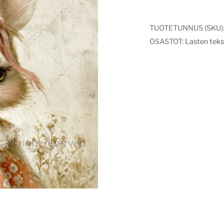
rusetti
pupu
TUOTETUNNUS (SKU)
määrä
OSASTOT:
Lasten tekst