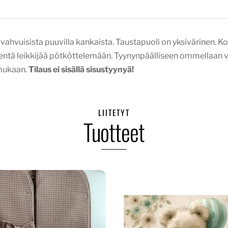
hvuisista puuvilla kankaista. Taustapuoli on yksivärinen. Kor
pientä leikkijää pötköttelemään. Tyynynpäälliseen ommellaan v
 mukaan.
Tilaus ei sisällä sisustyynyä!
LIITETYT
Tuotteet