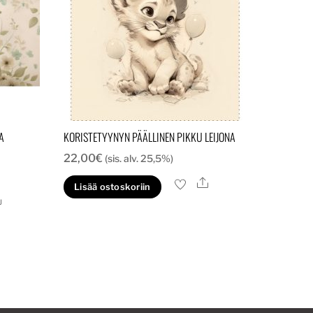
A
KORISTETYYNYN PÄÄLLINEN PIKKU LEIJONA
22,00
€
(sis. alv. 25,5%)
Ale
Lisää ostoskoriin
Ale