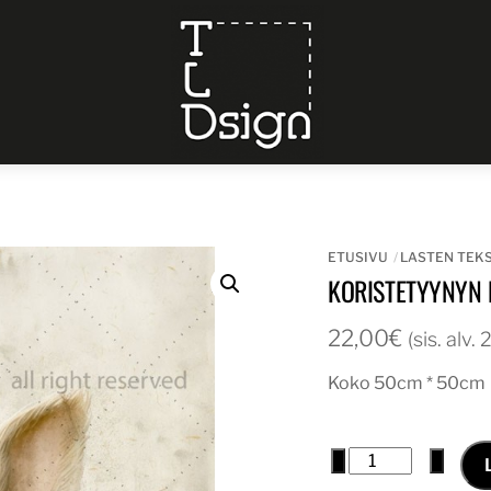
Menu
ETUSIVU
LASTEN TEKS
KORISTETYYNYN 
22,00
€
(sis. alv.
Koko 50cm * 50cm
Koristetyynyn
−
+
päällinen