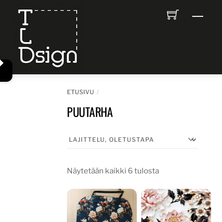
Skip
Men
to
content
ETUSIVU
PUUTARHA
Näytetään kaikki 6 tulosta