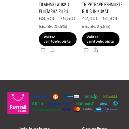
TILAIHME LAUKKU
TRIPPTRAPP PEHMUSTE
sivulla.
PUUTARHA PUPU
RUUSUN KUKAT
Hintaluokka:
Hint
68,50
€
–
75,50
€
42,00
€
–
51,90
€
68,50€
42,
(sis. alv. 25,5%)
(sis. alv. 25,5%)
-
-
Valitse
Valitse
75,50€
51,9
vaihtoehdoista
vaihtoehdoista
Ale
Ale
Tällä
Tällä
tuotteella
tuotteella
on
on
useampi
useampi
muunnelma.
muunnelma.
Voit
Voit
tehdä
tehdä
valinnat
valinnat
tuotteen
tuotteen
sivulla.
sivulla.