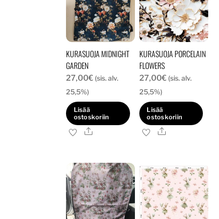
KURASUOJA MIDNIGHT
KURASUOJA PORCELAIN
GARDEN
FLOWERS
27,00
€
27,00
€
(sis. alv.
(sis. alv.
25,5%)
25,5%)
Lisää
Lisää
ostoskoriin
ostoskoriin
Ale
Ale