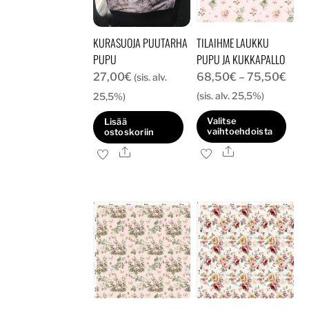
KURASUOJA PUUTARHA
TILAIHME LAUKKU
PUPU
PUPU JA KUKKAPALLO
Hint
27,00
€
68,50
€
–
75,50
€
(sis. alv.
68,
(sis. alv. 25,5%)
25,5%)
-
Valitse
Lisää
75,
vaihtoehdoista
ostoskoriin
Ale
Tällä
Ale
tuotteella
on
useampi
muunnelma.
Voit
tehdä
valinnat
tuotteen