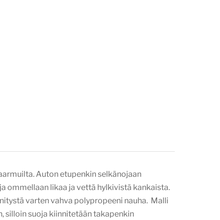
naarmuilta. Auton etupenkin selkänojaan
 ommellaan likaa ja vettä hylkivistä kankaista.
nnitystä varten vahva polypropeeni nauha. Malli
silloin suoja kiinnitetään takapenkin