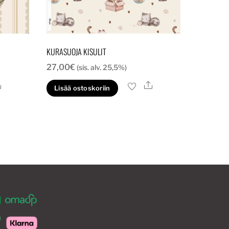
KURASUOJA KISULIT
27,00
€
(sis. alv. 25,5%)
Ale
Ale
Lisää ostoskoriin