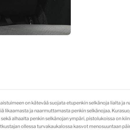
aistuimeen on kätevää suojata etupenkin selkänoja lialta ja 
kiä likaamasta ja naarmuttamasta penkin selkänojaa. Kurasuoja
i sekä alhaalta penkin selkänojan ympäri, pistolukoissa on kii
atkustajan ollessa turvakaukalossa kasvot menosuuntaan päin, 