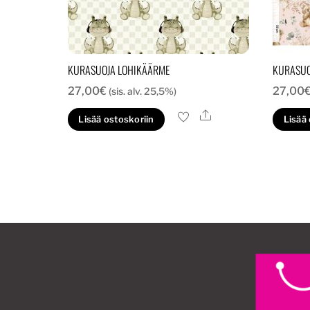
KURASUOJA LOHIKÄÄRME
KURASUO
27,00
€
27,00
(sis. alv. 25,5%)
Ale
Lisää ostoskoriin
Lisää