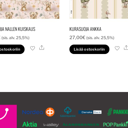
JA NALLEN KUISKAUS
KURASUOJA ANKKA
€
27,00
€
(sis. alv. 25,5%)
(sis. alv. 25,5%)
Ale
 ostoskoriin
Lisää ostoskoriin