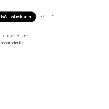
Ale
Lisää ostoskoriin
:
TLD1051369055
Lasten tekstiilit