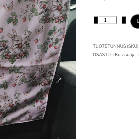
Kurasuoja
−
+
puutarha
pupu
määrä
TUOTETUNNUS (SKU)
OSASTOT:
Kurasuoja
,