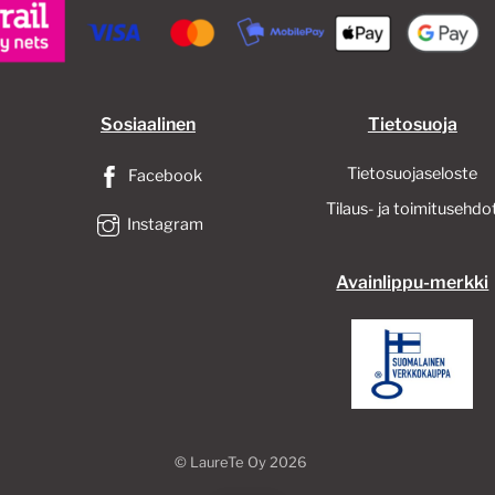
Sosiaalinen
Tietosuoja
Tietosuojaseloste
Facebook
Tilaus- ja toimitusehdo
Instagram
Avainlippu-merkki
©
LaureTe Oy
2026