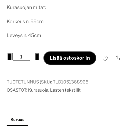
Kurasuojan mitat:
Korkeus n. 55cm
Leveys n. 45cm
Kurasuoja
−
+
Ale
Lisää ostoskoriin
farmi
määrä
TUOTETUNNUS (SKU):
TLD1051368965
OSASTOT:
Kurasuoja
,
Lasten tekstiilit
Kuvaus