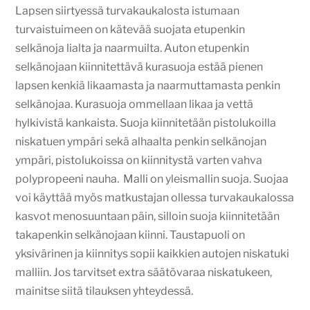
Lapsen siirtyessä turvakaukalosta istumaan
turvaistuimeen on kätevää suojata etupenkin
selkänoja lialta ja naarmuilta. Auton etupenkin
selkänojaan kiinnitettävä kurasuoja estää pienen
lapsen kenkiä likaamasta ja naarmuttamasta penkin
selkänojaa. Kurasuoja ommellaan likaa ja vettä
hylkivistä kankaista. Suoja kiinnitetään pistolukoilla
niskatuen ympäri sekä alhaalta penkin selkänojan
ympäri, pistolukoissa on kiinnitystä varten vahva
polypropeeni nauha. Malli on yleismallin suoja. Suojaa
voi käyttää myös matkustajan ollessa turvakaukalossa
kasvot menosuuntaan päin, silloin suoja kiinnitetään
takapenkin selkänojaan kiinni. Taustapuoli on
yksivärinen ja kiinnitys sopii kaikkien autojen niskatuki
malliin. Jos tarvitset extra säätövaraa niskatukeen,
mainitse siitä tilauksen yhteydessä.