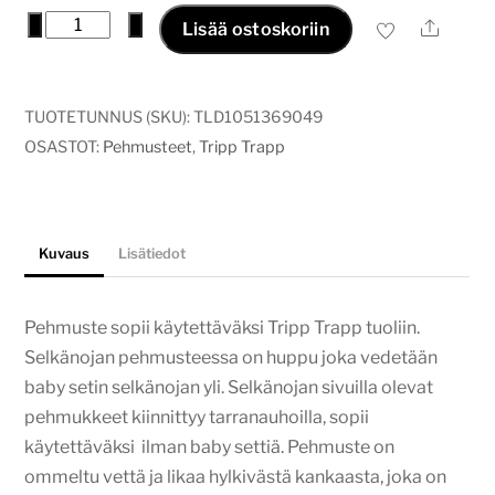
tripptrapp
−
+
Ale
Lisää ostoskoriin
pehmuste
ruusun
kukat
TUOTETUNNUS (SKU):
TLD1051369049
määrä
OSASTOT:
Pehmusteet
,
Tripp Trapp
Kuvaus
Lisätiedot
Pehmuste sopii käytettäväksi Tripp Trapp tuoliin.
Selkänojan pehmusteessa on huppu joka vedetään
baby setin selkänojan yli. Selkänojan sivuilla olevat
pehmukkeet kiinnittyy tarranauhoilla, sopii
käytettäväksi ilman baby settiä. Pehmuste on
ommeltu vettä ja likaa hylkivästä kankaasta, joka on