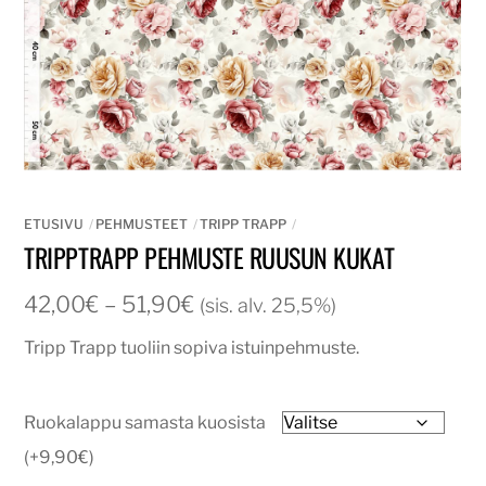
ETUSIVU
PEHMUSTEET
TRIPP TRAPP
TRIPPTRAPP PEHMUSTE RUUSUN KUKAT
Hintaluokka:
42,00
€
–
51,90
€
(sis. alv. 25,5%)
42,00€
Tripp Trapp tuoliin sopiva istuinpehmuste.
-
51,90€
Ruokalappu samasta kuosista
(+9,90€)