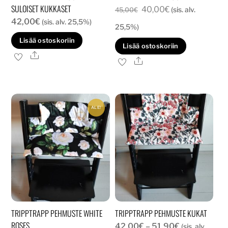
SULOISET KUKKASET
Alkuperäinen
Nykyinen
40,00
€
(sis. alv.
45,00
€
42,00
€
(sis. alv. 25,5%)
hinta
hinta
25,5%)
oli:
on:
Lisää ostoskoriin
Lisää ostoskoriin
45,00€.
40,00€.
Ale
Ale
ALE!
TRIPPTRAPP PEHMUSTE WHITE
TRIPPTRAPP PEHMUSTE KUKAT
ROSES
Hintaluokka:
42,00
€
–
51,90
€
(sis. alv.