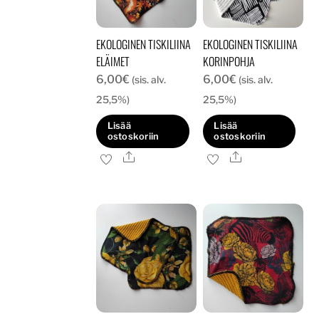
valinnat
tuotteen
EKOLOGINEN TISKILIINA
EKOLOGINEN TISKILIINA
sivulla.
ELÄIMET
KORINPOHJA
6,00
€
6,00
€
(sis. alv.
(sis. alv.
25,5%)
25,5%)
Lisää
Lisää
ostoskoriin
ostoskoriin
Ale
Ale