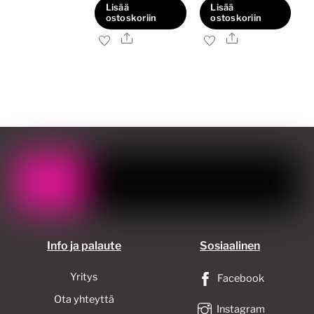
Lisää
Lisää
ostoskoriin
ostoskoriin
Ale
Ale
Info ja palaute
Sosiaalinen
Yritys
Facebook
Ota yhteyttä
Instagram