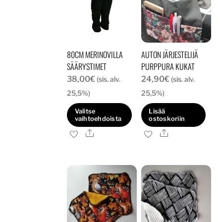
80CM MERINOVILLA
AUTON JÄRJESTELIJÄ
SÄÄRYSTIMET
PURPPURA KUKAT
38,00
€
24,90
€
(sis. alv.
(sis. alv.
25,5%)
25,5%)
Valitse
Lisää
vaihtoehdoista
ostoskoriin
Ale
Ale
Tällä
tuotteella
on
useampi
muunnelma.
Voit
tehdä