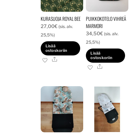
valinnat
tuotteen
KURASUOJA ROYAL BEE
PUIKKOKOTELO VIHREÄ
sivulla.
MARMORI
27,00
€
(sis. alv.
34,50
€
(sis. alv.
25,5%)
25,5%)
Lisää
ostoskoriin
Lisää
ostoskoriin
Ale
Ale