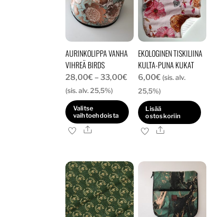
AURINKOLIPPA VANHA
EKOLOGINEN TISKILIINA
VIHREÄ BIRDS
KULTA-PUNA KUKAT
Hintaluokka:
28,00
€
–
33,00
€
6,00
€
(sis. alv.
28,00€
(sis. alv. 25,5%)
25,5%)
-
Valitse
Lisää
33,00€
vaihtoehdoista
ostoskoriin
Ale
Tällä
Ale
tuotteella
on
useampi
muunnelma.
Voit
tehdä