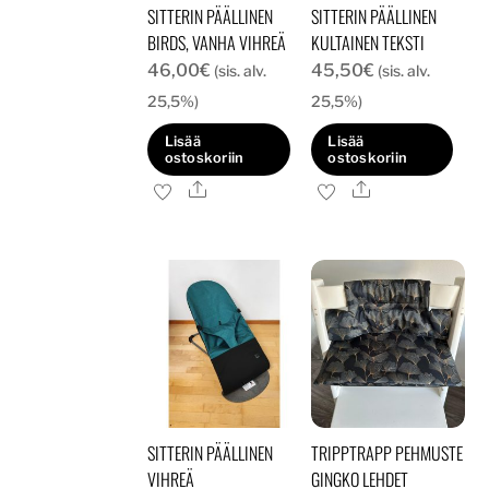
SITTERIN PÄÄLLINEN
SITTERIN PÄÄLLINEN
BIRDS, VANHA VIHREÄ
KULTAINEN TEKSTI
46,00
€
45,50
€
(sis. alv.
(sis. alv.
25,5%)
25,5%)
Lisää
Lisää
ostoskoriin
ostoskoriin
Ale
Ale
SITTERIN PÄÄLLINEN
TRIPPTRAPP PEHMUSTE
VIHREÄ
GINGKO LEHDET