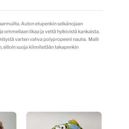
naarmuilta. Auton etupenkin selkänojaan
 ommellaan likaa ja vettä hylkivistä kankaista.
nnitystä varten vahva polypropeeni nauha. Malli
silloin suoja kiinnitetään takapenkin