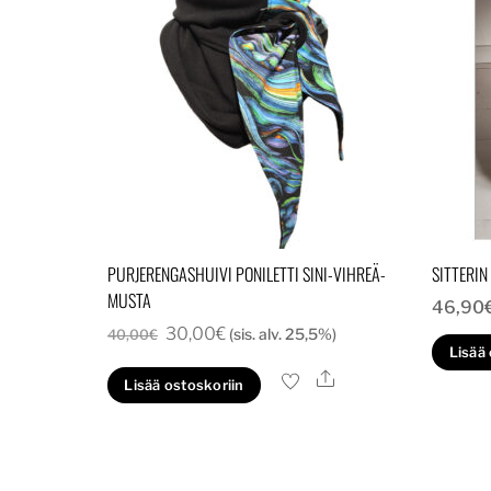
PURJERENGASHUIVI PONILETTI SINI-VIHREÄ-
SITTERIN
MUSTA
46,90
Alkuperäinen
Nykyinen
30,00
€
(sis. alv. 25,5%)
40,00
€
Lisää
hinta
hinta
Ale
Lisää ostoskoriin
oli:
on:
40,00€.
30,00€.