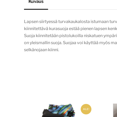
Kuvaus
Lapsen siirtyessä turvakaukalosta istumaan turv
kiinnitettävä kurasuoja estää pienen lapsen ken
Suoja kiinnitetään pistolukoilla niskatuen ympär
on yleismallin suoja. Suojaa voi käyttää myös m
selkänojaan kiinni.
ALE!