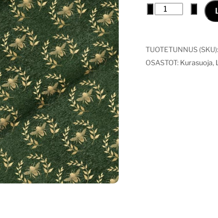
Kurasuoja
−
+
royal
bee
määrä
TUOTETUNNUS (SKU)
OSASTOT:
Kurasuoja
,