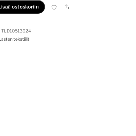
Ale
Lisää ostoskoriin
:
TLD10513624
Lasten tekstiilit