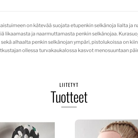
aistuimeen on kätevää suojata etupenkin selkänoja lialta ja 
kiä likaamasta ja naarmuttamasta penkin selkänojaa. Kurasuoja
i sekä alhaalta penkin selkänojan ympäri, pistolukoissa on kii
atkustajan ollessa turvakaukalossa kasvot menosuuntaan päin, 
LIITETYT
Tuotteet