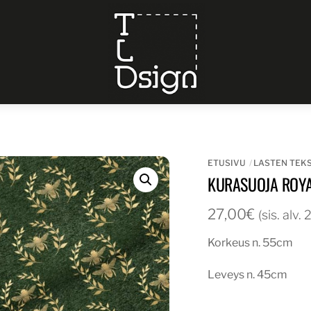
Menu
ETUSIVU
LASTEN TEKS
KURASUOJA ROYA
27,00
€
(sis. alv.
Korkeus n. 55cm
Leveys n. 45cm