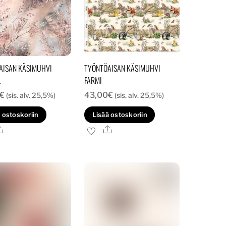
AISAN KÄSIMUHVI
TYÖNTÖAISAN KÄSIMUHVI
L
FARMI
€
43,00
€
(sis. alv. 25,5%)
(sis. alv. 25,5%)
 ostoskoriin
Lisää ostoskoriin
Ale
Ale