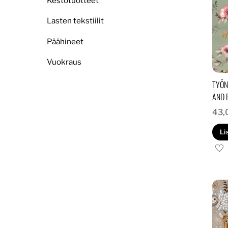
Kestotuotteet
Lasten tekstiilit
Päähineet
Vuokraus
TYÖN
AND 
43,
Li