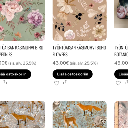
TÖAISAN KÄSIMUHVI BIRD
TYÖNTÖAISAN KÄSIMUHVI BOHO
TYÖNTÖ
PEONIES
FLOWERS
BOTANIC
00
€
43,00
€
45,00
(sis. alv. 25,5%)
(sis. alv. 25,5%)
sää ostoskoriin
Lisää ostoskoriin
Lisää
Ale
Ale