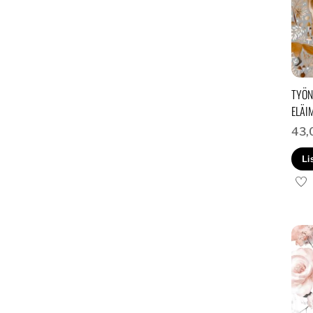
TYÖN
ELÄI
43,
Li