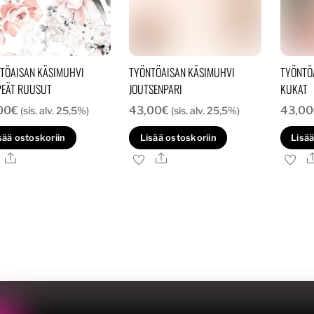
TÖAISAN KÄSIMUHVI
TYÖNTÖAISAN KÄSIMUHVI
TYÖNTÖ
EÄT RUUSUT
JOUTSENPARI
KUKAT
00
€
43,00
€
43,00
(sis. alv. 25,5%)
(sis. alv. 25,5%)
sää ostoskoriin
Lisää ostoskoriin
Lisää
Ale
Ale