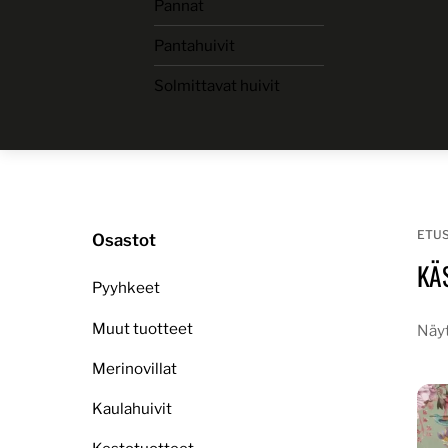
Pannat
Skip
to
Pantahuivit
content
Solmittavat huivit
ETU
Osastot
KÄ
Pyyhkeet
Muut tuotteet
Näyt
Merinovillat
Kaulahuivit