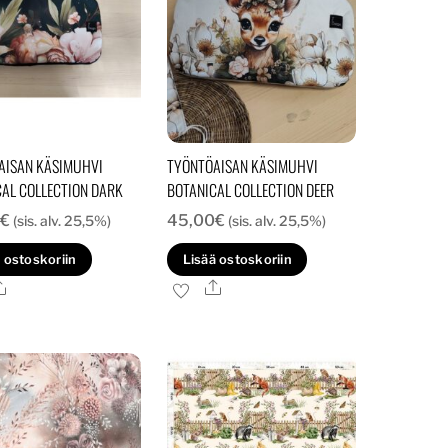
AISAN KÄSIMUHVI
TYÖNTÖAISAN KÄSIMUHVI
AL COLLECTION DARK
BOTANICAL COLLECTION DEER
€
45,00
€
(sis. alv. 25,5%)
(sis. alv. 25,5%)
 ostoskoriin
Lisää ostoskoriin
Ale
Ale