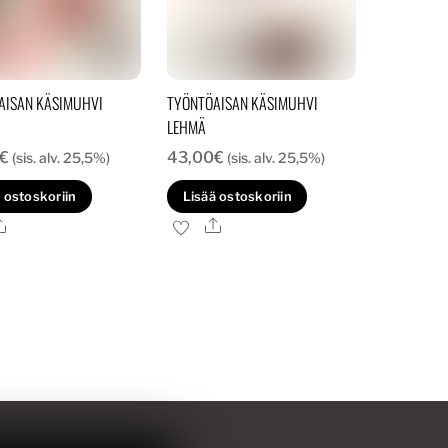
AISAN KÄSIMUHVI
TYÖNTÖAISAN KÄSIMUHVI
LEHMÄ
€
43,00
€
(sis. alv. 25,5%)
(sis. alv. 25,5%)
 ostoskoriin
Lisää ostoskoriin
Ale
Ale