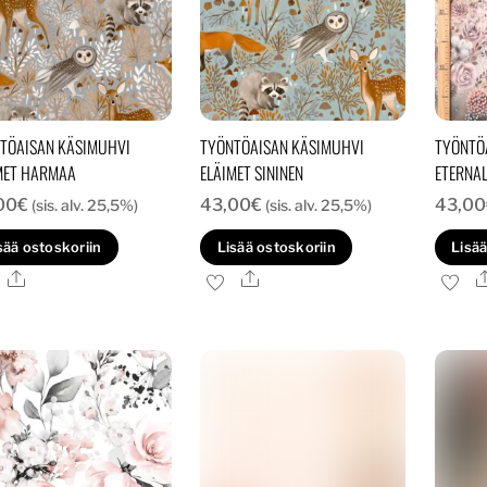
TÖAISAN KÄSIMUHVI
TYÖNTÖAISAN KÄSIMUHVI
TYÖNTÖ
MET HARMAA
ELÄIMET SININEN
ETERNA
00
€
43,00
€
43,00
(sis. alv. 25,5%)
(sis. alv. 25,5%)
sää ostoskoriin
Lisää ostoskoriin
Lisää
Ale
Ale