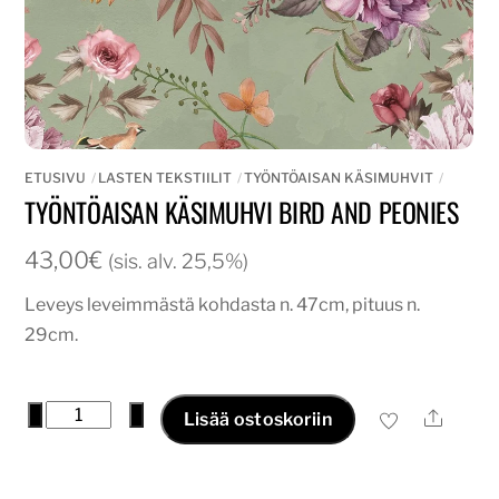
ETUSIVU
LASTEN TEKSTIILIT
TYÖNTÖAISAN KÄSIMUHVIT
TYÖNTÖAISAN KÄSIMUHVI BIRD AND PEONIES
43,00
€
(sis. alv. 25,5%)
Leveys leveimmästä kohdasta n. 47cm, pituus n.
29cm.
Työntöaisan
−
+
Ale
Lisää ostoskoriin
käsimuhvi
bird