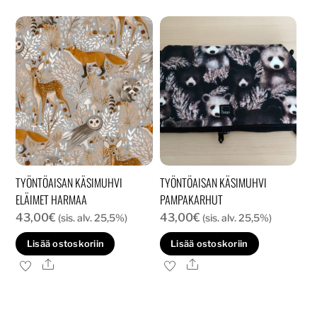
usea
muunnelma.
muun
Voit
Voit
tehdä
tehd
valinnat
valin
tuotteen
tuott
sivulla.
sivull
TYÖNTÖAISAN KÄSIMUHVI
TYÖNTÖAISAN KÄSIMUHVI
ELÄIMET HARMAA
PAMPAKARHUT
43,00
€
43,00
€
(sis. alv. 25,5%)
(sis. alv. 25,5%)
Lisää ostoskoriin
Lisää ostoskoriin
Ale
Ale