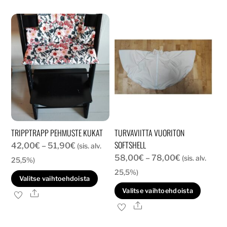
TRIPPTRAPP PEHMUSTE KUKAT
TURVAVIITTA VUORITON
SOFTSHELL
Hintaluokka:
42,00
€
–
51,90
€
(sis. alv.
Hintaluokka
58,00
€
–
78,00
€
42,00€
(sis. alv.
25,5%)
58,00€
-
25,5%)
Tällä
Valitse vaihtoehdoista
-
51,90€
Tällä
tuotteella
Valitse vaihtoehdoista
Ale
78,00€
tuott
on
Ale
on
useampi