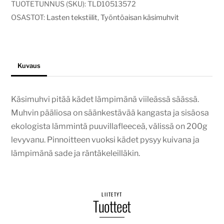
and
TUOTETUNNUS (SKU):
TLD10513572
peonies
OSASTOT:
Lasten tekstiilit
,
Työntöaisan käsimuhvit
määrä
Kuvaus
Käsimuhvi pitää kädet lämpimänä viileässä säässä.
Muhvin pääliosa on säänkestävää kangasta ja sisäosa
ekologista lämmintä puuvillafleeceä, välissä on 200g
levyvanu. Pinnoitteen vuoksi kädet pysyy kuivana ja
lämpimänä sade ja räntäkeleilläkin.
LIITETYT
Tuotteet