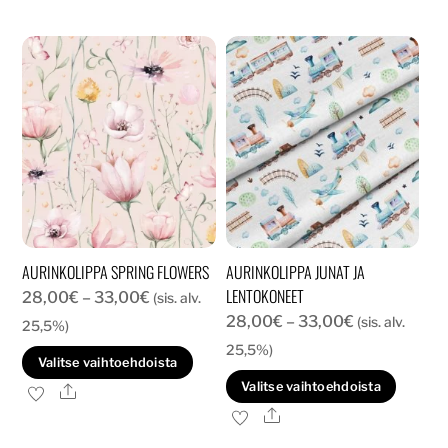
AURINKOLIPPA SPRING FLOWERS
AURINKOLIPPA JUNAT JA
LENTOKONEET
Hintaluokka:
28,00
€
–
33,00
€
(sis. alv.
Hintaluokka:
28,00
€
–
33,00
€
28,00€
(sis. alv.
25,5%)
28,00€
-
25,5%)
Tällä
Valitse vaihtoehdoista
-
33,00€
Tällä
tuotteella
Valitse vaihtoehdoista
Ale
33,00€
tuott
on
Ale
on
useampi