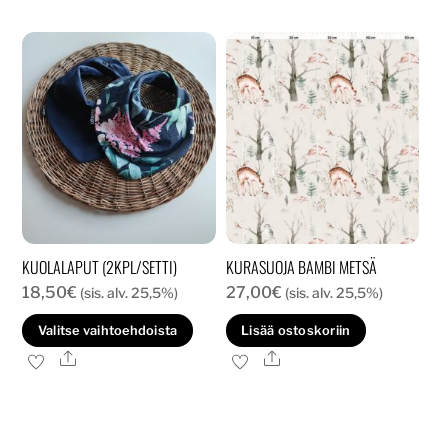
usea
muunnelma.
muun
Voit
Voit
tehdä
tehd
valinnat
valin
tuotteen
tuott
sivulla.
sivull
KUOLALAPUT (2KPL/SETTI)
KURASUOJA BAMBI METSÄ
18,50
€
27,00
€
(sis. alv. 25,5%)
(sis. alv. 25,5%)
Tällä
Valitse vaihtoehdoista
Lisää ostoskoriin
tuotteella
Ale
Ale
on
useampi
muunnelma.