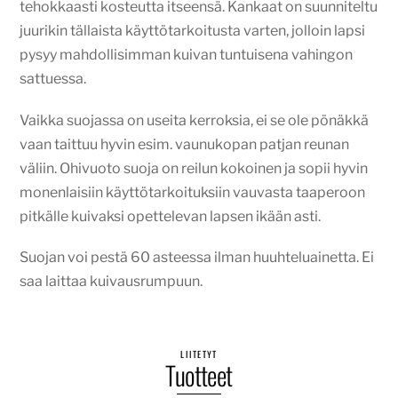
tehokkaasti kosteutta itseensä. Kankaat on suunniteltu
juurikin tällaista käyttötarkoitusta varten, jolloin lapsi
pysyy mahdollisimman kuivan tuntuisena vahingon
sattuessa.
Vaikka suojassa on useita kerroksia, ei se ole pönäkkä
vaan taittuu hyvin esim. vaunukopan patjan reunan
väliin. Ohivuoto suoja on reilun kokoinen ja sopii hyvin
monenlaisiin käyttötarkoituksiin vauvasta taaperoon
pitkälle kuivaksi opettelevan lapsen ikään asti.
Suojan voi pestä 60 asteessa ilman huuhteluainetta. Ei
saa laittaa kuivausrumpuun.
LIITETYT
Tuotteet