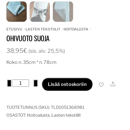
ETUSIVU
LASTEN TEKSTIILIT
HOITOALUSTA
OHIVUOTO SUOJA
38,95
€
(sis. alv. 25,5%)
Koko n. 35cm * n. 78cm
Ohivuoto
−
+
Ale
Lisää ostoskoriin
suoja
määrä
TUOTETUNNUS (SKU):
TLD1051368981
OSASTOT:
Hoitoalusta
,
Lasten tekstiilit