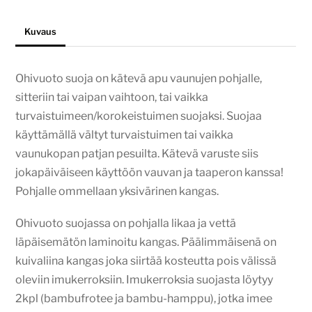
Kuvaus
Ohivuoto suoja on kätevä apu vaunujen pohjalle,
sitteriin tai vaipan vaihtoon, tai vaikka
turvaistuimeen/korokeistuimen suojaksi. Suojaa
käyttämällä vältyt turvaistuimen tai vaikka
vaunukopan patjan pesuilta. Kätevä varuste siis
jokapäiväiseen käyttöön vauvan ja taaperon kanssa!
Pohjalle ommellaan yksivärinen kangas.
Ohivuoto suojassa on pohjalla likaa ja vettä
läpäisemätön laminoitu kangas. Päälimmäisenä on
kuivaliina kangas joka siirtää kosteutta pois välissä
oleviin imukerroksiin. Imukerroksia suojasta löytyy
2kpl (bambufrotee ja bambu-hamppu), jotka imee