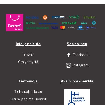
Voit
tehdä
valinnat
tuotteen
sivulla.
Info ja palaute
Sosiaalinen
Yritys
Facebook
Ota yhteyttä
Instagram
Tietosuoja
Avainlippu-merkki
Tietosuojaseloste
Tilaus- ja toimitusehdot