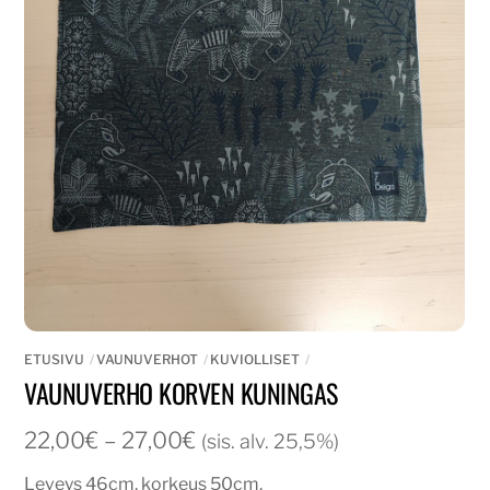
ETUSIVU
VAUNUVERHOT
KUVIOLLISET
VAUNUVERHO KORVEN KUNINGAS
Hintaluokka:
22,00
€
–
27,00
€
(sis. alv. 25,5%)
22,00€
Leveys 46cm, korkeus 50cm.