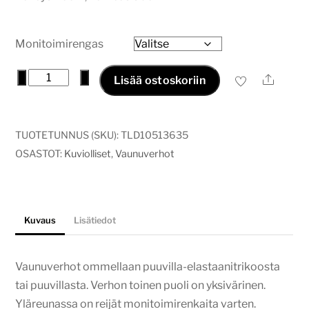
-
27,00€
Monitoimirengas
Vaunuverho
−
+
Ale
Lisää ostoskoriin
korven
kuningas
määrä
TUOTETUNNUS (SKU):
TLD10513635
OSASTOT:
Kuviolliset
,
Vaunuverhot
Kuvaus
Lisätiedot
Vaunuverhot ommellaan puuvilla-elastaanitrikoosta
tai puuvillasta. Verhon toinen puoli on yksivärinen.
Yläreunassa on reijät monitoimirenkaita varten.