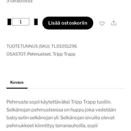
3 varastossa
tripptrapp
−
+
Ale
Lisää ostoskoriin
pehmuste
teksti,
musta
TUOTETUNNUS (SKU):
TLD1051296
määrä
OSASTOT:
Pehmusteet
,
Tripp Trapp
Kuvaus
Pehmuste sopii käytettäväksi Tripp Trapp tuoliin.
Selkänojan pehmusteessa on huppu joka vedetään
baby setin selkänojan yli. Selkänojan sivuilla olevat
pehmukkeet kiinnittyy tarranauhoilla, sopii