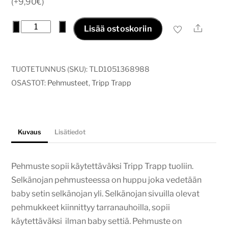
(+9,90€)
tripptrapp
−
+
Ale
Lisää ostoskoriin
pehmuste
sammakko
määrä
TUOTETUNNUS (SKU):
TLD1051368988
OSASTOT:
Pehmusteet
,
Tripp Trapp
Kuvaus
Lisätiedot
Pehmuste sopii käytettäväksi Tripp Trapp tuoliin.
Selkänojan pehmusteessa on huppu joka vedetään
baby setin selkänojan yli. Selkänojan sivuilla olevat
pehmukkeet kiinnittyy tarranauhoilla, sopii
käytettäväksi ilman baby settiä. Pehmuste on