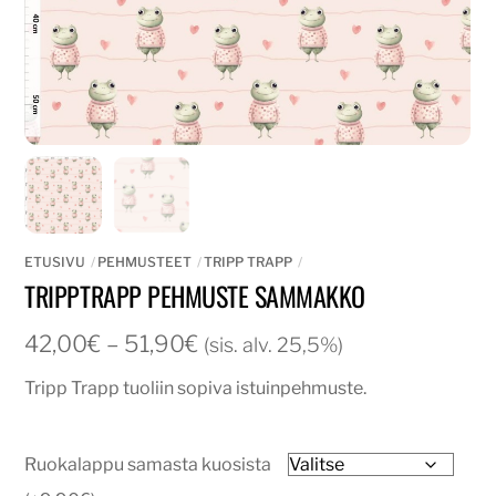
ETUSIVU
PEHMUSTEET
TRIPP TRAPP
TRIPPTRAPP PEHMUSTE SAMMAKKO
Hintaluokka:
42,00
€
–
51,90
€
(sis. alv. 25,5%)
42,00€
Tripp Trapp tuoliin sopiva istuinpehmuste.
-
51,90€
Ruokalappu samasta kuosista