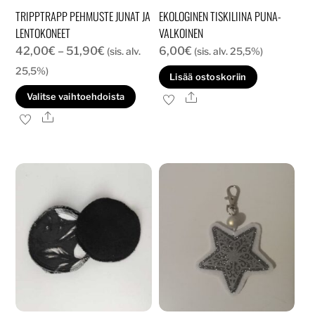
TRIPPTRAPP PEHMUSTE JUNAT JA
EKOLOGINEN TISKILIINA PUNA-
LENTOKONEET
VALKOINEN
Hintaluokka:
42,00
€
–
51,90
€
6,00
€
(sis. alv.
(sis. alv. 25,5%)
42,00€
25,5%)
Lisää ostoskoriin
-
Tällä
Ale
Valitse vaihtoehdoista
51,90€
tuotteella
Ale
on
useampi
muunnelma.
Voit
tehdä
valinnat
tuotteen
sivulla.