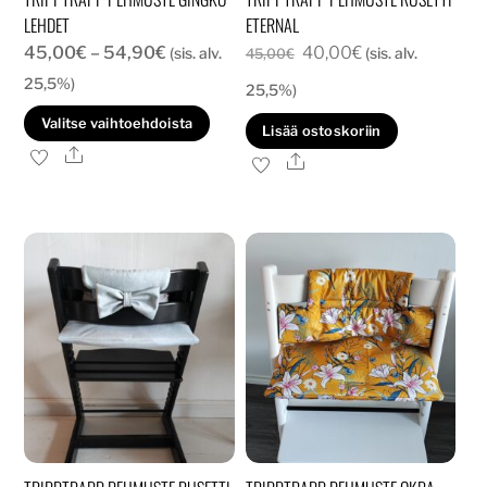
LEHDET
ETERNAL
Hintaluokka:
Alkuperäinen
Nykyinen
45,00
€
–
54,90
€
40,00
€
(sis. alv.
(sis. alv.
45,00
€
45,00€
hinta
hinta
25,5%)
25,5%)
-
oli:
on:
Tällä
Valitse vaihtoehdoista
Lisää ostoskoriin
54,90€
45,00€.
40,00€.
tuotteella
Ale
Ale
on
useampi
muunnelma.
Voit
tehdä
valinnat
tuotteen
sivulla.