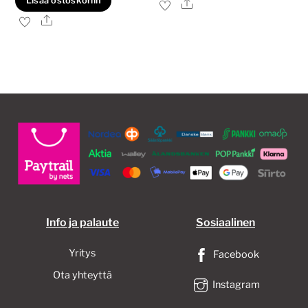
Lisää ostoskoriin
Ale
on
Ale
usea
muun
Voit
tehd
valin
tuott
sivull
Info ja palaute
Sosiaalinen
Yritys
Facebook
Ota yhteyttä
Instagram