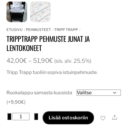
ETUSIVU
PEHMUSTEET
TRIPP TRAPP
TRIPPTRAPP PEHMUSTE JUNAT JA
LENTOKONEET
Hintaluokka:
42,00
€
–
51,90
€
(sis. alv. 25,5%)
42,00€
Tripp Trapp tuoliin sopiva istuinpehmuste.
-
51,90€
Ruokalappu samasta kuosista
(+9,90€)
tripptrapp
−
+
Ale
Lisää ostoskoriin
pehmuste