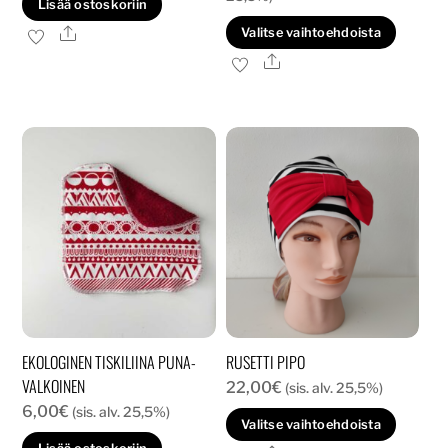
Lisää ostoskoriin
-
Tällä
Ale
Valitse vaihtoehdoista
51,90€
tuott
Ale
on
usea
muun
Voit
tehd
valin
tuott
sivull
EKOLOGINEN TISKILIINA PUNA-
RUSETTI PIPO
VALKOINEN
22,00
€
(sis. alv. 25,5%)
6,00
€
(sis. alv. 25,5%)
Tällä
Valitse vaihtoehdoista
tuott