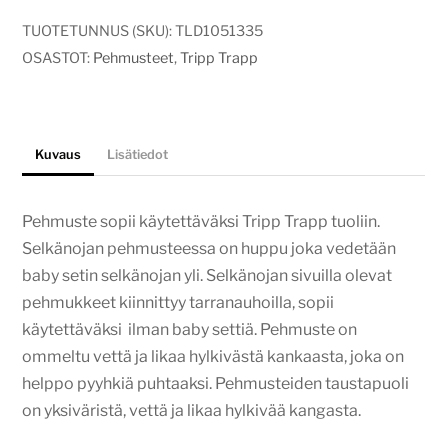
junat
ja
TUOTETUNNUS (SKU):
TLD1051335
lentokoneet
OSASTOT:
Pehmusteet
,
Tripp Trapp
määrä
Kuvaus
Lisätiedot
Pehmuste sopii käytettäväksi Tripp Trapp tuoliin.
Selkänojan pehmusteessa on huppu joka vedetään
baby setin selkänojan yli. Selkänojan sivuilla olevat
pehmukkeet kiinnittyy tarranauhoilla, sopii
käytettäväksi ilman baby settiä. Pehmuste on
ommeltu vettä ja likaa hylkivästä kankaasta, joka on
helppo pyyhkiä puhtaaksi. Pehmusteiden taustapuoli
on yksiväristä, vettä ja likaa hylkivää kangasta.