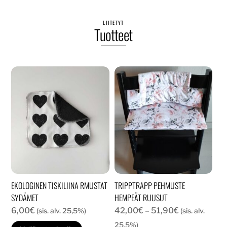
LIITETYT
Tuotteet
EKOLOGINEN TISKILIINA RMUSTAT
TRIPPTRAPP PEHMUSTE
SYDÄMET
HEMPEÄT RUUSUT
Hintaluokka:
6,00
€
42,00
€
–
51,90
€
(sis. alv. 25,5%)
(sis. alv.
42,00€
25,5%)