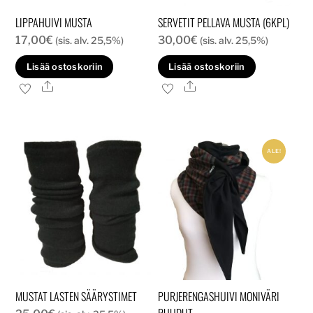
LIPPAHUIVI MUSTA
SERVETIT PELLAVA MUSTA (6KPL)
17,00
€
30,00
€
(sis. alv. 25,5%)
(sis. alv. 25,5%)
Lisää ostoskoriin
Lisää ostoskoriin
Ale
Ale
ALE!
MUSTAT LASTEN SÄÄRYSTIMET
PURJERENGASHUIVI MONIVÄRI
RUUDUT