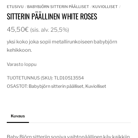
ETUSIVU
BABYBJÖRN SITTERIN PÄÄLLISET
KUVIOLLISET
SITTERIN PÄÄLLINEN WHITE ROSES
45,50
€
(sis. alv. 25,5%)
yksi koko joka sopii metallirunkoiseen babybjörn
kehikkoon.
Varasto loppu
TUOTETUNNUS (SKU):
TLD10513554
OSASTOT:
Babybjörn sitterin päälliset
,
Kuviolliset
Kuvaus
Baby Björn sitteriin sopiva vaihtopäällinen käy kaikkiin