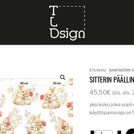
Menu
ETUSIVU
BABYBJÖRN S
SITTERIN PÄÄLLI
45,50
€
(sis. alv
yksi koko joka sopi
käyttöpainoraja on 
sitterin
−
+