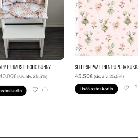
APP PEHMUSTE BOHO BUNNY
SITTERIN PÄÄLLINEN PUPU JA KUK
Alkuperäinen
Nykyinen
40,00
€
45,50
€
(sis. alv. 25,5%)
(sis. alv. 25,5%)
hinta
hinta
Ale
Lisää ostoskoriin
 ostoskoriin
oli:
on:
45,00€.
40,00€.