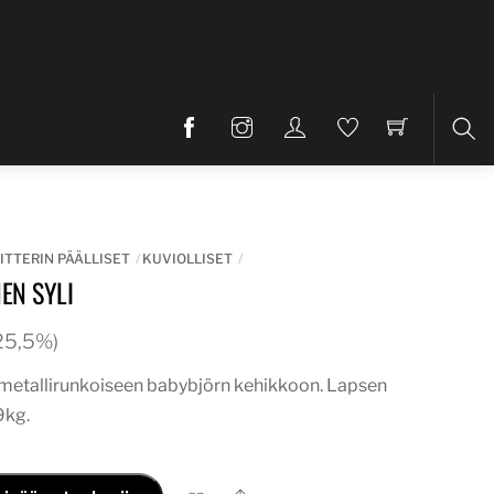
Etsi
ITTERIN PÄÄLLISET
KUVIOLLISET
NEN SYLI
. 25,5%)
i metallirunkoiseen babybjörn kehikkoon. Lapsen
9kg.