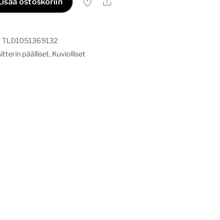
Ale
Lisää ostoskoriin
:
TLD1051369132
tterin päälliset
,
Kuviolliset