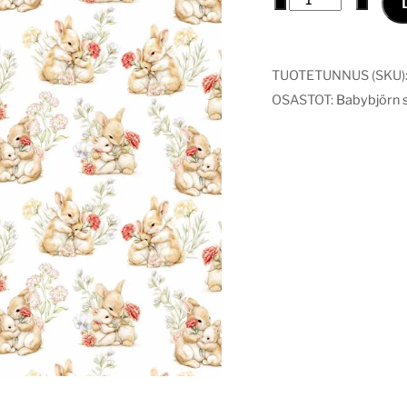
päällinen
syli
määrä
TUOTETUNNUS (SKU)
OSASTOT:
Babybjörn si