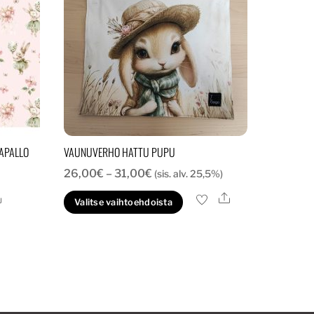
KAPALLO
VAUNUVERHO HATTU PUPU
Hintaluokka:
26,00
€
–
31,00
€
(sis. alv. 25,5%)
26,00€
Ale
Ale
Tällä
Valitse vaihtoehdoista
-
tuotteella
31,00€
on
useampi
muunnelma.
Voit
tehdä