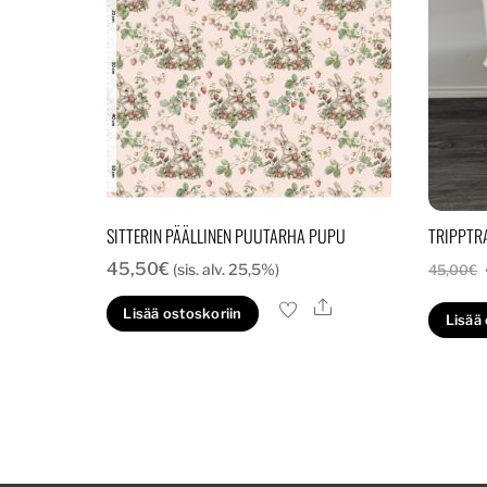
SITTERIN PÄÄLLINEN PUUTARHA PUPU
TRIPPTR
45,50
€
(sis. alv. 25,5%)
45,00
€
Ale
Lisää ostoskoriin
Lisää