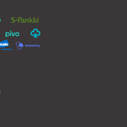
valinnat
tuotteen
sivulla.
t