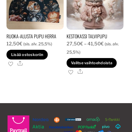
RUOKA-ALUSTA PUPU HERRA
KESTOKASSI TALVIPUPU
Hintaluokka:
12,50
€
27,50
€
–
41,50
€
(sis. alv. 25,5%)
(sis. alv.
27,50€
25,5%)
Lisää ostoskoriin
-
Tällä
Ale
Valitse vaihtoehdoista
41,50€
tuott
Ale
on
usea
muun
Voit
tehd
valin
tuott