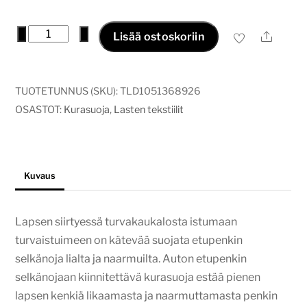
Kurasuoja
−
+
Ale
Lisää ostoskoriin
pupunen
määrä
TUOTETUNNUS (SKU):
TLD1051368926
OSASTOT:
Kurasuoja
,
Lasten tekstiilit
Kuvaus
Lapsen siirtyessä turvakaukalosta istumaan
turvaistuimeen on kätevää suojata etupenkin
selkänoja lialta ja naarmuilta. Auton etupenkin
selkänojaan kiinnitettävä kurasuoja estää pienen
lapsen kenkiä likaamasta ja naarmuttamasta penkin