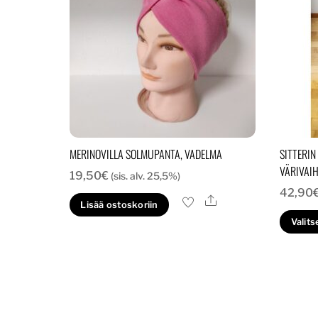
MERINOVILLA SOLMUPANTA, VADELMA
SITTERIN
VÄRIVAI
19,50
€
(sis. alv. 25,5%)
42,90
Ale
Lisää ostoskoriin
Valits