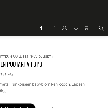
Etsi
ITTERIN PÄÄLLISET
KUVIOLLISET
INEN PUUTARHA PUPU
. 25,5%)
i metallirunkoiseen babybjörn kehikkoon. Lapsen
9kg.