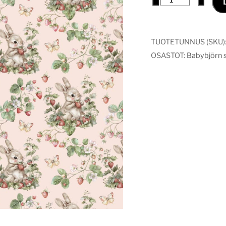
päällinen
puutarha
pupu
TUOTETUNNUS (SKU)
määrä
OSASTOT:
Babybjörn si