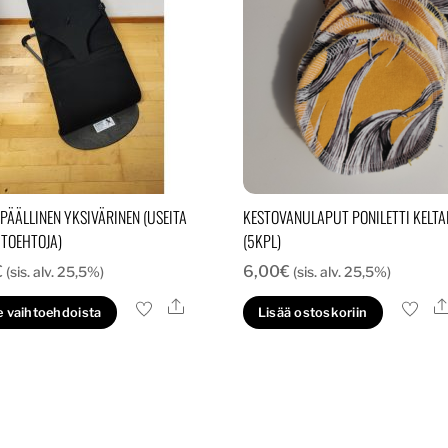
 PÄÄLLINEN YKSIVÄRINEN (USEITA
KESTOVANULAPUT PONILETTI KELTA
HTOEHTOJA)
(5KPL)
€
6,00
€
(sis. alv. 25,5%)
(sis. alv. 25,5%)
Ale
Tällä
e vaihtoehdoista
Lisää ostoskoriin
tuotteella
on
useampi
muunnelma.
Voit