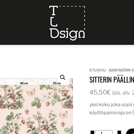
Menu
ETUSIVU
BABYBJÖRN S
SITTERIN PÄÄLL
45,50
€
(sis. alv
yksi koko joka sopi
käyttöpainoraja on 
sitterin
−
+