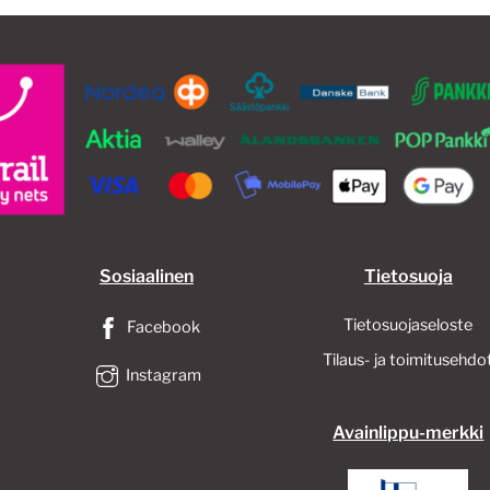
tehdä
valinnat
tuotteen
sivulla.
Sosiaalinen
Tietosuoja
Tietosuojaseloste
Facebook
Tilaus- ja toimitusehdo
Instagram
Avainlippu-merkki