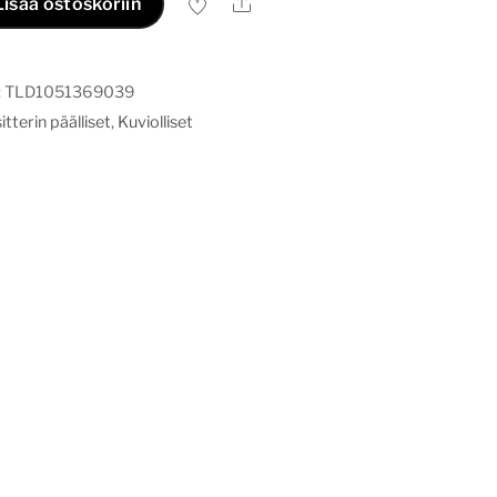
Ale
Lisää ostoskoriin
:
TLD1051369039
tterin päälliset
,
Kuviolliset