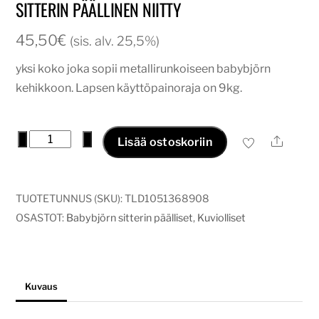
SITTERIN PÄÄLLINEN NIITTY
45,50
€
(sis. alv. 25,5%)
yksi koko joka sopii metallirunkoiseen babybjörn
kehikkoon. Lapsen käyttöpainoraja on 9kg.
sitterin
−
+
Ale
Lisää ostoskoriin
päällinen
Niitty
määrä
TUOTETUNNUS (SKU):
TLD1051368908
OSASTOT:
Babybjörn sitterin päälliset
,
Kuviolliset
Kuvaus