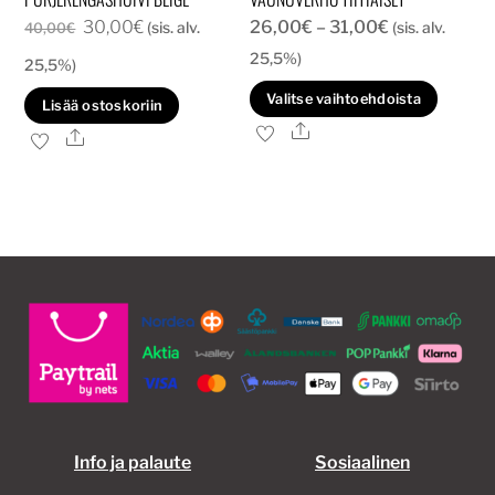
Alkuperäinen
Nykyinen
Hintaluokka:
30,00
€
26,00
€
–
31,00
€
(sis. alv.
(sis. alv.
40,00
€
hinta
hinta
26,00€
25,5%)
25,5%)
oli:
on:
-
Tällä
Valitse vaihtoehdoista
Lisää ostoskoriin
40,00€.
30,00€.
31,00€
tuott
Ale
Ale
on
usea
muun
Voit
tehd
valin
tuott
sivull
Info ja palaute
Sosiaalinen