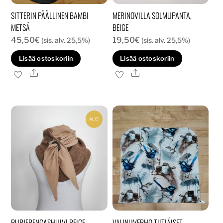
SITTERIN PÄÄLLINEN BAMBI
MERINOVILLA SOLMUPANTA,
METSÄ
BEIGE
45,50
€
19,50
€
(sis. alv. 25,5%)
(sis. alv. 25,5%)
Lisää ostoskoriin
Lisää ostoskoriin
Ale
Ale
ALE!
PURJERENGASHUIVI BEIGE
VAUNUVERHO TIITIÄISET