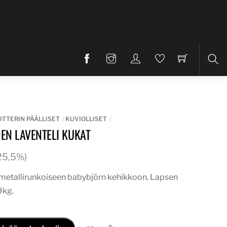
Etsi
ITTERIN PÄÄLLISET
KUVIOLLISET
NEN LAVENTELI KUKAT
. 25,5%)
i metallirunkoiseen babybjörn kehikkoon. Lapsen
9kg.