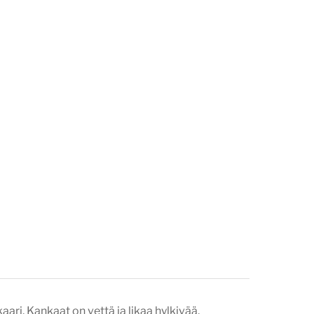
aari. Kankaat on vettä ja likaa hylkivää.