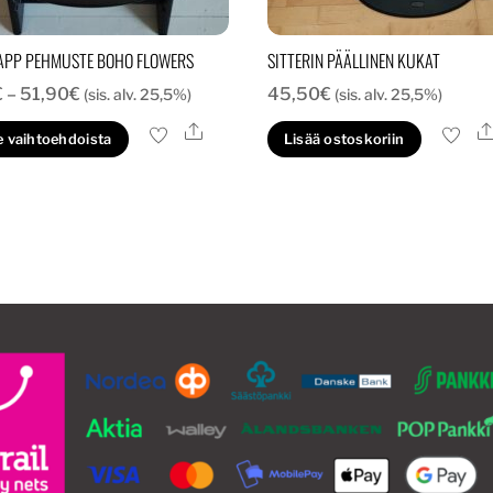
APP PEHMUSTE BOHO FLOWERS
SITTERIN PÄÄLLINEN KUKAT
Hintaluokka:
€
–
51,90
€
45,50
€
(sis. alv. 25,5%)
(sis. alv. 25,5%)
42,00€
Ale
Tällä
e vaihtoehdoista
Lisää ostoskoriin
-
tuotteella
51,90€
on
useampi
muunnelma.
Voit
tehdä
valinnat
tuotteen
sivulla.