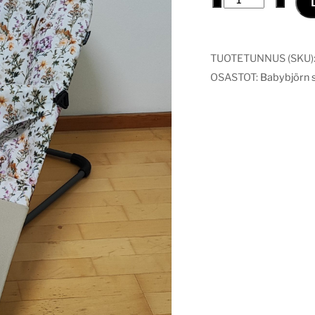
päällinen
Laventeli
kukat
TUOTETUNNUS (SKU)
määrä
OSASTOT:
Babybjörn si