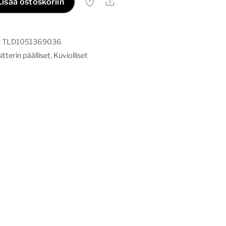
Ale
Lisää ostoskoriin
:
TLD1051369036
tterin päälliset
,
Kuviolliset