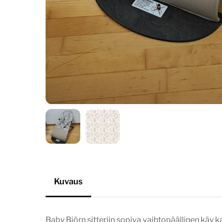
Kuvaus
Baby Björn sitteriin sopiva vaihtopäällinen käy ka