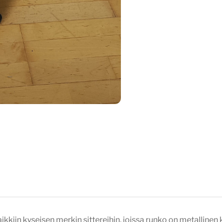
ikkiin kyseisen merkin sittereihin, joissa runko on metallinen k