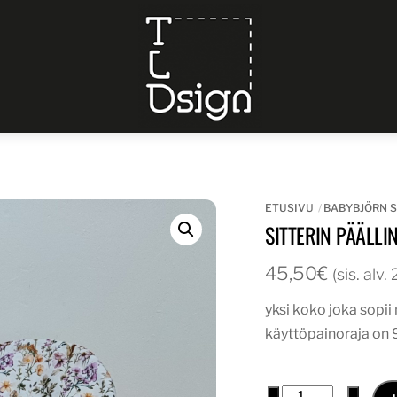
Menu
ETUSIVU
BABYBJÖRN S
SITTERIN PÄÄLLI
45,50
€
(sis. alv
yksi koko joka sopi
käyttöpainoraja on 
sitterin
−
+