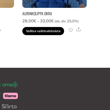
AURINKOLIPPA OKRA
Hintaluokka:
28,00
€
–
33,00
€
(sis. alv. 25,5%)
28,00€
Ale
Ale
Tällä
Valitse vaihtoehdoista
-
tuotteella
33,00€
on
useampi
muunnelma.
Voit
tehdä
valinnat
tuotteen
sivulla.