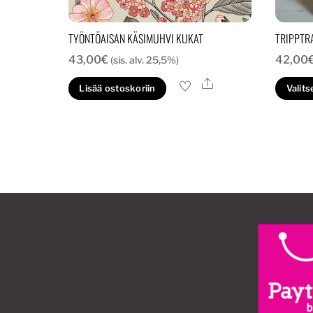
TYÖNTÖAISAN KÄSIMUHVI KUKAT
TRIPPTR
43,00
€
42,00
(sis. alv. 25,5%)
Ale
Lisää ostoskoriin
Valits