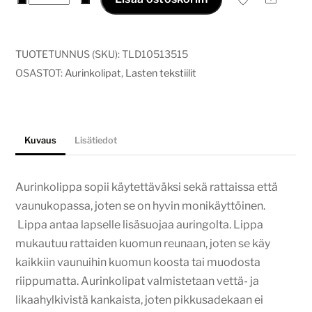
hempeät
ruusut
määrä
TUOTETUNNUS (SKU):
TLD10513515
OSASTOT:
Aurinkolipat
,
Lasten tekstiilit
Kuvaus
Lisätiedot
Aurinkolippa sopii käytettäväksi sekä rattaissa että
vaunukopassa, joten se on hyvin monikäyttöinen.
Lippa antaa lapselle lisäsuojaa auringolta. Lippa
mukautuu rattaiden kuomun reunaan, joten se käy
kaikkiin vaunuihin kuomun koosta tai muodosta
riippumatta. Aurinkolipat valmistetaan vettä- ja
likaahylkivistä kankaista, joten pikkusadekaan ei