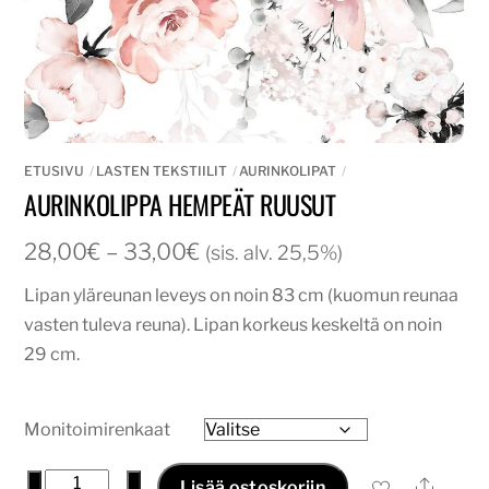
ETUSIVU
LASTEN TEKSTIILIT
AURINKOLIPAT
AURINKOLIPPA HEMPEÄT RUUSUT
Hintaluokka:
28,00
€
–
33,00
€
(sis. alv. 25,5%)
28,00€
Lipan yläreunan leveys on noin 83 cm (kuomun reunaa
-
vasten tuleva reuna). Lipan korkeus keskeltä on noin
33,00€
29 cm.
Monitoimirenkaat
Aurinkolippa
−
+
Ale
Lisää ostoskoriin