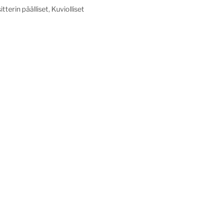
tterin päälliset
,
Kuviolliset