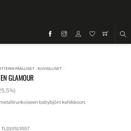
Etsi
ITTERIN PÄÄLLISET
KUVIOLLISET
INEN GLAMOUR
. 25,5%)
i metallirunkoiseen babybjörn kehikkoon.
:
TLD10513557