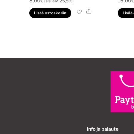
8,00
€
15,00
(sis. alv. 25,5%)
Ale
Lisää ostoskoriin
Lisää
Info ja palaute