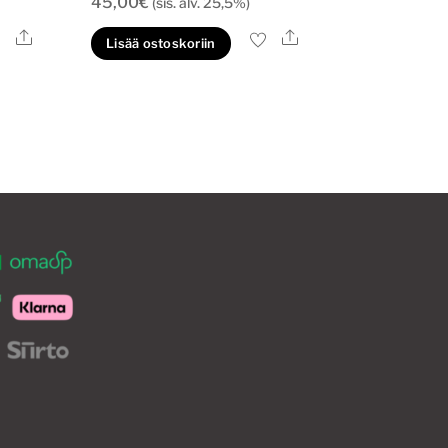
45,00
€
(sis. alv. 25,5%)
Ale
Ale
lä
Lisää ostoskoriin
tteella
eampi
unnelma.
t
hdä
innat
otteen
ulla.