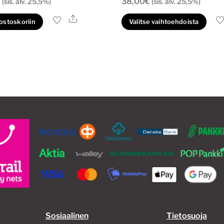
€
38,00
€
(sis. alv. 25,5%)
(sis. alv. 25,5%)
Ale
Täl
 ostoskoriin
Valitse vaihtoehdoista
tuo
on
us
mu
Voi
te
val
tu
siv
Sosiaalinen
Tietosuoja