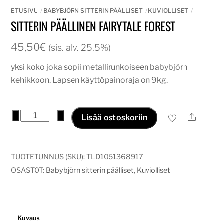
ETUSIVU
BABYBJÖRN SITTERIN PÄÄLLISET
KUVIOLLISET
SITTERIN PÄÄLLINEN FAIRYTALE FOREST
45,50
€
(sis. alv. 25,5%)
yksi koko joka sopii metallirunkoiseen babybjörn
kehikkoon. Lapsen käyttöpainoraja on 9kg.
sitterin
−
+
Ale
Lisää ostoskoriin
päällinen
FAIRYTALE
FOREST
TUOTETUNNUS (SKU):
TLD1051368917
määrä
OSASTOT:
Babybjörn sitterin päälliset
,
Kuviolliset
Kuvaus