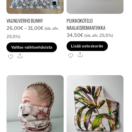
VAUNUVERHO BUNNY
PUIKKOKOTELO
MAALAISROMANTIIKKA
Hintaluokka:
26,00
€
–
31,00
€
(sis. alv.
34,50
€
26,00€
(sis. alv. 25,5%)
25,5%)
-
Tällä
Lisää ostoskoriin
Valitse vaihtoehdoista
31,00€
tuotteella
Ale
Ale
on
useampi
muunnelma.
Voit
tehdä
valinnat
tuotteen
sivulla.