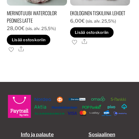
MERINOTUUBI WATERCOLOR
EKOLOGINEN TISKILIINA LEHDET
PEONIES LATTE
6,00
€
(sis. alv. 25,5%)
28,00
€
(sis. alv. 25,5%)
Lisää ostoskoriin
Lisää ostoskoriin
Ale
Ale
Info ja palaute
Sosiaalinen