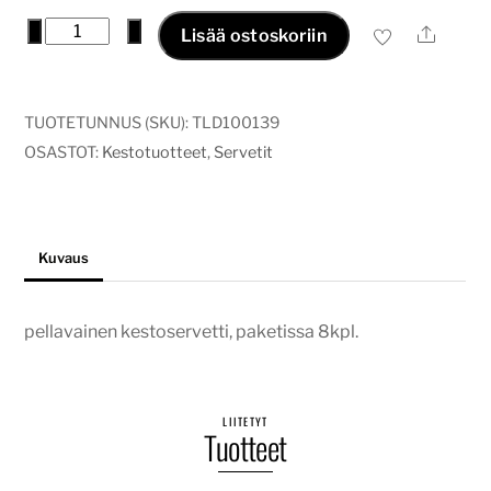
servetit
−
+
Ale
Lisää ostoskoriin
pellava
(8kpl)
määrä
TUOTETUNNUS (SKU):
TLD100139
OSASTOT:
Kestotuotteet
,
Servetit
Kuvaus
pellavainen kestoservetti, paketissa 8kpl.
LIITETYT
Tuotteet