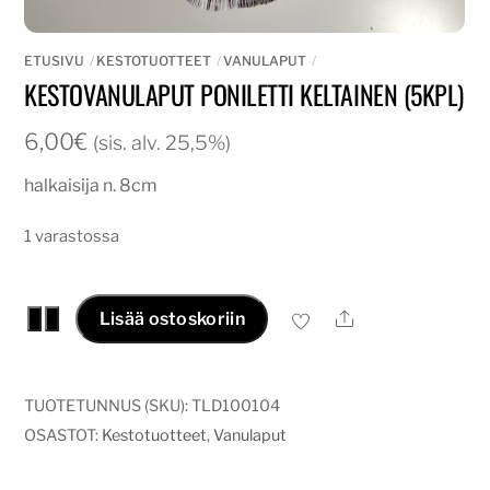
ETUSIVU
KESTOTUOTTEET
VANULAPUT
KESTOVANULAPUT PONILETTI KELTAINEN (5KPL)
6,00
€
(sis. alv. 25,5%)
halkaisija n. 8cm
1 varastossa
Kestovanulaput
Ale
−
+
Lisää ostoskoriin
poniletti
keltainen
(5kpl)
TUOTETUNNUS (SKU):
TLD100104
määrä
OSASTOT:
Kestotuotteet
,
Vanulaput